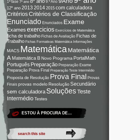
9Ano
8º ano
9.º Ano
1ª fase
7º ano
com calculadora
2013
2014
12º ano
2015
Critérios de Classificação
Critérios
Enunciado
Exame
Enunciados
exercicios
Exames
Exercícios de Matemática
Fichas de
ficha de trabalho
Fichas de Avaliação
Trabalho
Fichas Formativas Matemática
Informações
Matemática
Matemática
MACS
A
Matemática B
PortalMath
Novo Programa
Preparação
Português
Preparação Exame
Preparação Prova Final
Preparação Teste Intermédio
Prova Final
Proposta de Resolução
Provas
Secundário
Resolução
provas modelo
Finais
Soluções
Teste
sem calculadora
Intermédio
Testes
ESTOU À PROCURA DE…