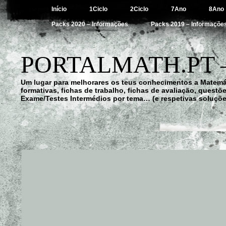
Início
1Ciclo
2Ciclo
7Ano
8Ano
Packs 2020 – Informações
Packs 2019 – Informaçõe
PORTALMATH.PT 
Um lugar para melhorares os teus conhecimentos a Matemá
formativas, fichas de trabalho, fichas de avaliação, quest
Exame/Testes Intermédios por tema… (e respetivas soluçõe