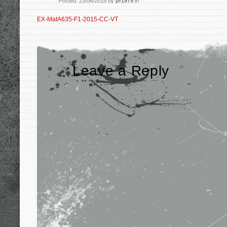
Posted: 23/06/2015 by
pr1979
in
EX-MatA635-F1-2015-CC-VT
Leave a Reply