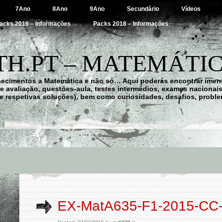
7Ano
8Ano
9Ano
Secundário
Vídeos
acks 2019 – Informações
Packs 2018 – Informações
H.PT – MATEMÁTIC
hecimentos a Matemática e não só… Aqui poderás encontrar imens
 de avaliação, questões-aula, testes intermédios, exames nacionai
e respetivas soluções), bem como curiosidades, desafios, probl
EX-MatA635-F1-2015-CC