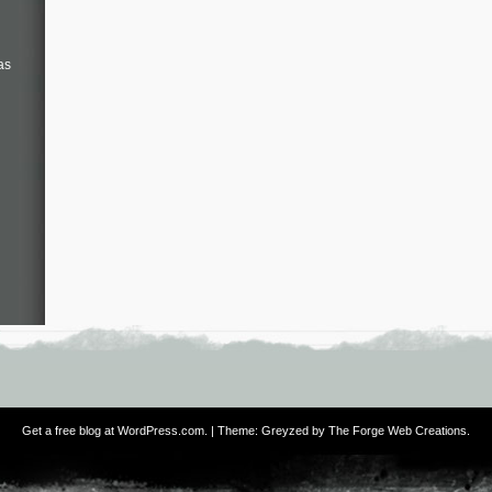
as
Get a free blog at WordPress.com
. | Theme: Greyzed by
The Forge Web Creations
.