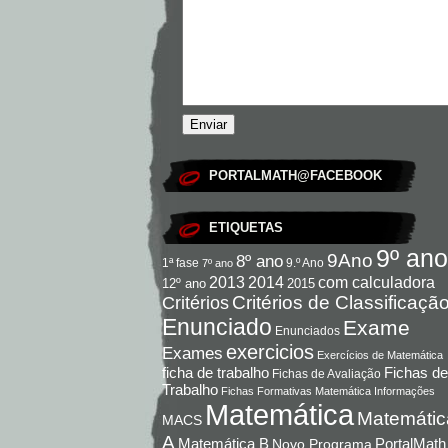
PORTALMATH@FACEBOOK
ETIQUETAS
9º ano
9Ano
8º ano
9.º Ano
1ª fase
7º ano
com calculadora
2013
2014
12º ano
2015
Critérios de Classificaçã
Critérios
Enunciado
Exame
Enunciados
exercicios
Exames
Exercícios de Matemática
Fichas de
ficha de trabalho
Fichas de Avaliação
Trabalho
Fichas Formativas Matemática
Informações
Matemática
Matemátic
MACS
A
Matemática B
PortalMath
Novo Programa