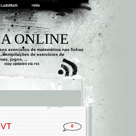
LudoMath
+Info
A ONLINE
os exercícios de matemática nas fichas
s, compilações de exercícios de
emas, jogos, …
stay updated via rss
-VT
0