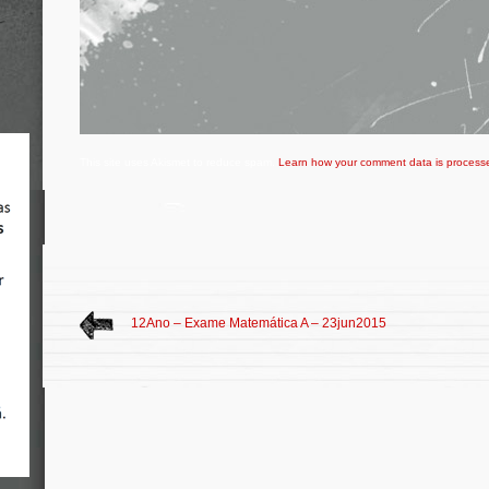
This site uses Akismet to reduce spam.
Learn how your comment data is process
12Ano – Exame Matemática A – 23jun2015