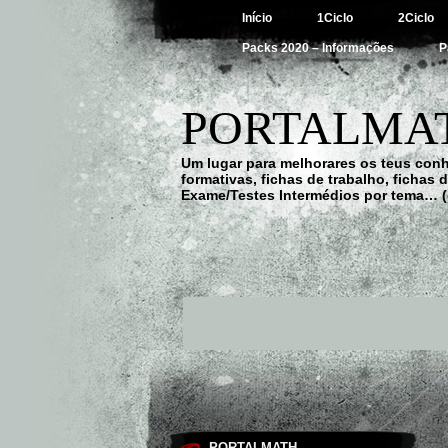
Início
1Ciclo
2Ciclo
Packs 2020 – Informações
P
PORTALMAT
Um lugar para melhorares os teus con
formativas, fichas de trabalho, fichas
Exame/Testes Intermédios por tema… (
PORTALMATH