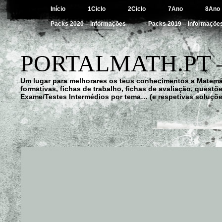
Início
1Ciclo
2Ciclo
7Ano
8Ano
Packs 2020 – Informações
Packs 2019 – Informaçõe
PORTALMATH.PT 
Um lugar para melhorares os teus conhecimentos a Matemá
formativas, fichas de trabalho, fichas de avaliação, quest
Exame/Testes Intermédios por tema… (e respetivas soluçõe