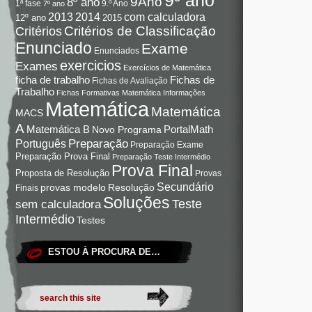
9Ano
8º ano
9.º Ano
1ª fase
7º ano
com calculadora
2013
2014
12º ano
2015
Critérios de Classificação
Critérios
Enunciado
Exame
Enunciados
exercicios
Exames
Exercícios de Matemática
Fichas de
ficha de trabalho
Fichas de Avaliação
Trabalho
Fichas Formativas Matemática
Informações
Matemática
Matemática
MACS
A
Matemática B
PortalMath
Novo Programa
Preparação
Português
Preparação Exame
Preparação Prova Final
Preparação Teste Intermédio
Prova Final
Proposta de Resolução
Provas
Secundário
Resolução
provas modelo
Finais
Soluções
Teste
sem calculadora
Intermédio
Testes
ESTOU À PROCURA DE…