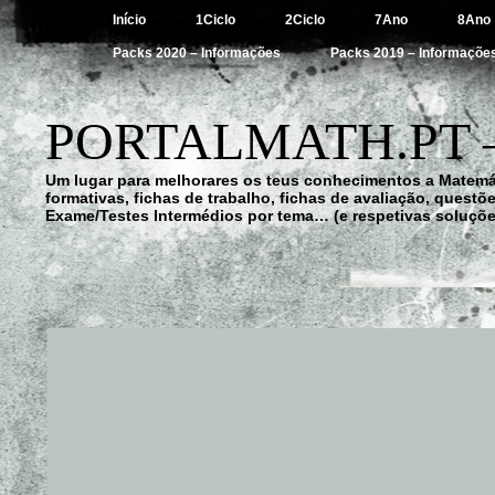
Início
1Ciclo
2Ciclo
7Ano
8Ano
Packs 2020 – Informações
Packs 2019 – Informaçõe
PORTALMATH.PT 
Um lugar para melhorares os teus conhecimentos a Matemá
formativas, fichas de trabalho, fichas de avaliação, quest
Exame/Testes Intermédios por tema… (e respetivas soluçõe