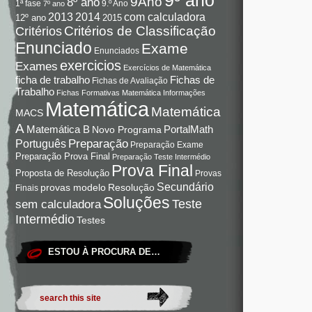
9Ano
8º ano
9.º Ano
1ª fase
7º ano
com calculadora
2013
2014
12º ano
2015
Critérios de Classificação
Critérios
Enunciado
Exame
Enunciados
exercicios
Exames
Exercícios de Matemática
Fichas de
ficha de trabalho
Fichas de Avaliação
Trabalho
Fichas Formativas Matemática
Informações
Matemática
Matemática
MACS
A
Matemática B
PortalMath
Novo Programa
Preparação
Português
Preparação Exame
Preparação Prova Final
Preparação Teste Intermédio
Prova Final
Proposta de Resolução
Provas
Secundário
Resolução
provas modelo
Finais
Soluções
Teste
sem calculadora
Intermédio
Testes
ESTOU À PROCURA DE…