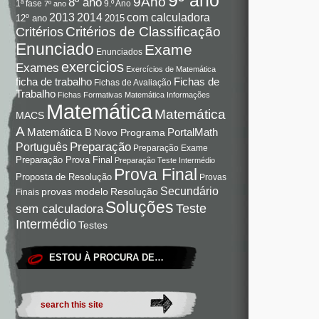
9Ano
8º ano
9.º Ano
1ª fase
7º ano
com calculadora
2013
2014
12º ano
2015
Critérios de Classificação
Critérios
Enunciado
Exame
Enunciados
exercicios
Exames
Exercícios de Matemática
Fichas de
ficha de trabalho
Fichas de Avaliação
Trabalho
Fichas Formativas Matemática
Informações
Matemática
Matemática
MACS
A
Matemática B
PortalMath
Novo Programa
Preparação
Português
Preparação Exame
Preparação Prova Final
Preparação Teste Intermédio
Prova Final
Proposta de Resolução
Provas
Secundário
Resolução
provas modelo
Finais
Soluções
Teste
sem calculadora
Intermédio
Testes
ESTOU À PROCURA DE…