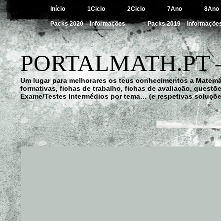
Início
1Ciclo
2Ciclo
7Ano
8Ano
Packs 2020 – Informações
Packs 2019 – Informaçõe
PORTALMATH.PT 
Um lugar para melhorares os teus conhecimentos a Matemá
formativas, fichas de trabalho, fichas de avaliação, quest
Exame/Testes Intermédios por tema… (e respetivas soluçõe