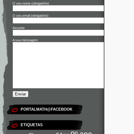
This site use
O seu nome (obrigatório)
O seu email (obrigatório)
Assunto
A sua mensagem
PORTALMATH@FACEBOOK
ETIQUETAS
9º ano