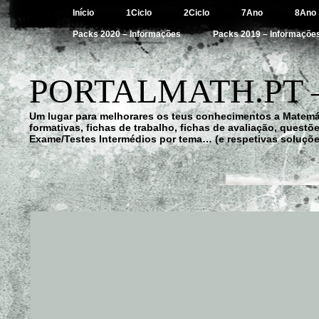
Início
1Ciclo
2Ciclo
7Ano
8Ano
Packs 2020 – Informações
Packs 2019 – Informaçõe
PORTALMATH.PT 
Um lugar para melhorares os teus conhecimentos a Matemá
formativas, fichas de trabalho, fichas de avaliação, quest
Exame/Testes Intermédios por tema… (e respetivas soluçõe