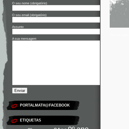
O seu nome (obrigatório)
O seu email (obrigatório)
Assunto
This site use
A sua mensagem
PORTALMATH@FACEBOOK
ETIQUETAS
9º ano