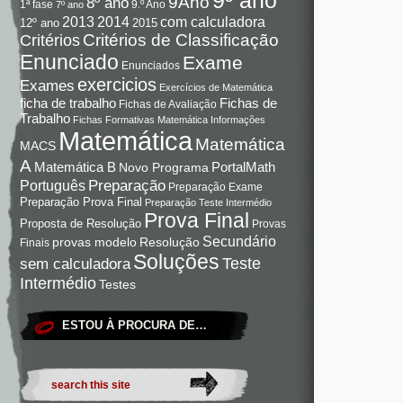
9Ano
8º ano
9.º Ano
1ª fase
7º ano
com calculadora
2013
2014
12º ano
2015
Critérios de Classificação
Critérios
Enunciado
Exame
Enunciados
exercicios
Exames
Exercícios de Matemática
Fichas de
ficha de trabalho
Fichas de Avaliação
Trabalho
Fichas Formativas Matemática
Informações
Matemática
Matemática
MACS
A
Matemática B
PortalMath
Novo Programa
Preparação
Português
Preparação Exame
Preparação Prova Final
Preparação Teste Intermédio
Prova Final
Proposta de Resolução
Provas
Secundário
Resolução
provas modelo
Finais
Soluções
Teste
sem calculadora
Intermédio
Testes
ESTOU À PROCURA DE…