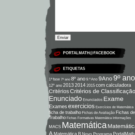
PORTALMATH@FACEBOOK
ETIQUETAS
9º ano
9Ano
8º ano
9.º Ano
1ª fase
7º ano
com calculadora
2013
2014
12º ano
2015
Critérios de Classificaçã
Critérios
Enunciado
Exame
Enunciados
exercicios
Exames
Exercícios de Matemática
Fichas de
ficha de trabalho
Fichas de Avaliação
Trabalho
Fichas Formativas Matemática
Informações
Matemática
Matemátic
MACS
A
Matemática B
PortalMath
Novo Programa