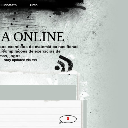
LudoMath
+Info
A ONLINE
os exercícios de matemática nas fichas
s, compilações de exercícios de
emas, jogos, …
stay updated via rss
0