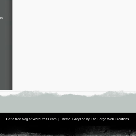
as
Get a free blog at WordPress.com
. | Theme: Greyzed by
The Forge Web Creations
.