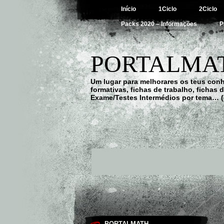
Início
1Ciclo
2Ciclo
Packs 2020 – Informações
P
PORTALMAT
Um lugar para melhorares os teus con
formativas, fichas de trabalho, fichas
Exame/Testes Intermédios por tema… (
PORTALMATH