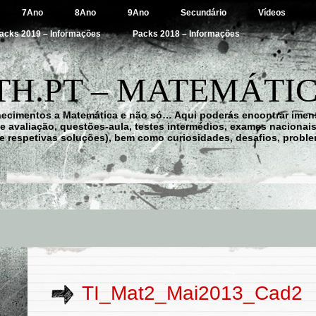
7Ano
8Ano
9Ano
Secundário
Vídeos
acks 2019 – Informações
Packs 2018 – Informações
H.PT – MATEMÁTIC
hecimentos a Matemática e não só… Aqui poderás encontrar imens
 de avaliação, questões-aula, testes intermédios, exames nacionai
e respetivas soluções), bem como curiosidades, desafios, probl
TI_Mat2_Mai2013_Cad2