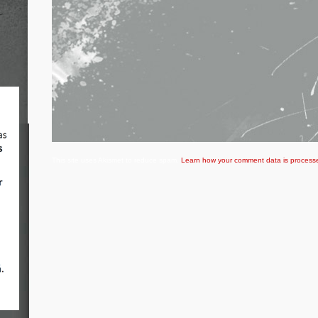
This site uses Akismet to reduce spam.
Learn how your comment data is process