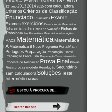
9Ano
8º ano
9.º Ano
1ª fase
7º ano
com calculadora
2013
2014
12º ano
2015
Critérios de Classificação
Critérios
Enunciado
Exame
Enunciados
exercicios
Exames
Exercícios de Matemática
Fichas de
ficha de trabalho
Fichas de Avaliação
Trabalho
Fichas Formativas Matemática
Informações
Matemática
Matemática
MACS
A
Matemática B
PortalMath
Novo Programa
Preparação
Português
Preparação Exame
Preparação Prova Final
Preparação Teste Intermédio
Prova Final
Proposta de Resolução
Provas
Secundário
Resolução
provas modelo
Finais
Soluções
Teste
sem calculadora
Intermédio
Testes
ESTOU À PROCURA DE…