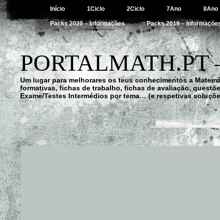
Início
1Ciclo
2Ciclo
7Ano
8Ano
Packs 2020 – Informações
Packs 2019 – Informaçõe
PORTALMATH.PT 
Um lugar para melhorares os teus conhecimentos a Matemá
formativas, fichas de trabalho, fichas de avaliação, quest
Exame/Testes Intermédios por tema… (e respetivas soluçõe