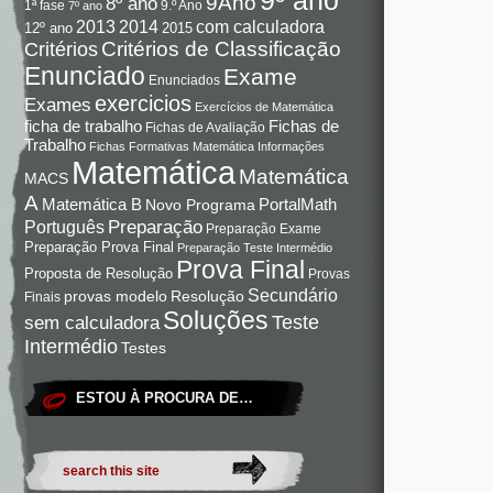
9Ano
8º ano
9.º Ano
1ª fase
7º ano
com calculadora
2013
2014
12º ano
2015
Critérios de Classificação
Critérios
Enunciado
Exame
Enunciados
exercicios
Exames
Exercícios de Matemática
Fichas de
ficha de trabalho
Fichas de Avaliação
Trabalho
Fichas Formativas Matemática
Informações
Matemática
Matemática
MACS
A
Matemática B
PortalMath
Novo Programa
Preparação
Português
Preparação Exame
Preparação Prova Final
Preparação Teste Intermédio
Prova Final
Proposta de Resolução
Provas
Secundário
Resolução
provas modelo
Finais
Soluções
Teste
sem calculadora
Intermédio
Testes
ESTOU À PROCURA DE…