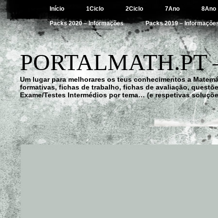
Início
1Ciclo
2Ciclo
7Ano
8Ano
Packs 2020 – Informações
Packs 2019 – Informaçõe
PORTALMATH.PT 
Um lugar para melhorares os teus conhecimentos a Matemá
formativas, fichas de trabalho, fichas de avaliação, quest
Exame/Testes Intermédios por tema… (e respetivas soluçõe