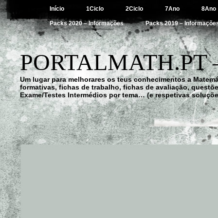
Início
1Ciclo
2Ciclo
7Ano
8Ano
Packs 2020 – Informações
Packs 2019 – Informaçõe
PORTALMATH.PT 
Um lugar para melhorares os teus conhecimentos a Matemá
formativas, fichas de trabalho, fichas de avaliação, quest
Exame/Testes Intermédios por tema… (e respetivas soluçõe