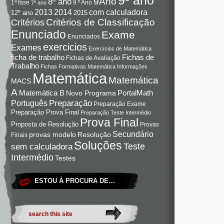
9Ano
8º ano
9.º Ano
1ª fase
7º ano
com calculadora
2013
2014
12º ano
2015
Critérios de Classificação
Critérios
Enunciado
Exame
Enunciados
exercicios
Exames
Exercícios de Matemática
Fichas de
ficha de trabalho
Fichas de Avaliação
Trabalho
Fichas Formativas Matemática
Informações
Matemática
Matemática
MACS
A
Matemática B
PortalMath
Novo Programa
Preparação
Português
Preparação Exame
Preparação Prova Final
Preparação Teste Intermédio
Prova Final
Proposta de Resolução
Provas
Secundário
Resolução
provas modelo
Finais
Soluções
Teste
sem calculadora
Intermédio
Testes
ESTOU À PROCURA DE…