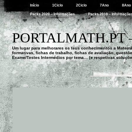
Início
1Ciclo
2Ciclo
7Ano
8Ano
Packs 2020 – Informações
Packs 2019 – Informaçõe
PORTALMATH.PT 
Um lugar para melhorares os teus conhecimentos a Matemá
formativas, fichas de trabalho, fichas de avaliação, quest
Exame/Testes Intermédios por tema… (e respetivas soluçõe