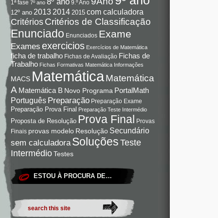
9Ano
8º ano
9.º Ano
1ª fase
7º ano
com calculadora
2013
2014
12º ano
2015
Critérios de Classificação
Critérios
Enunciado
Exame
Enunciados
exercicios
Exames
Exercícios de Matemática
Fichas de
ficha de trabalho
Fichas de Avaliação
Trabalho
Fichas Formativas Matemática
Informações
Matemática
Matemática
MACS
A
Matemática B
PortalMath
Novo Programa
Preparação
Português
Preparação Exame
Preparação Prova Final
Preparação Teste Intermédio
Prova Final
Proposta de Resolução
Provas
Secundário
Resolução
provas modelo
Finais
Soluções
Teste
sem calculadora
Intermédio
Testes
ESTOU À PROCURA DE…