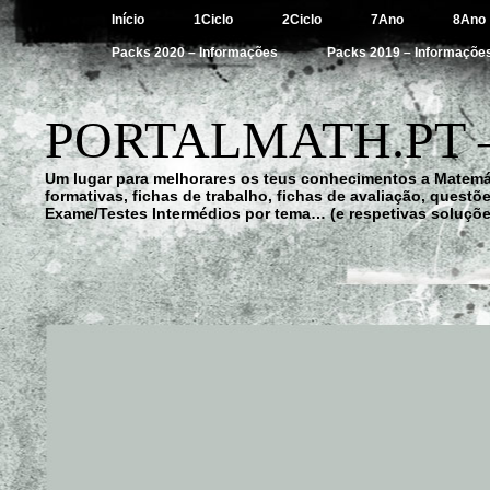
Início
1Ciclo
2Ciclo
7Ano
8Ano
Packs 2020 – Informações
Packs 2019 – Informaçõe
PORTALMATH.PT 
Um lugar para melhorares os teus conhecimentos a Matemá
formativas, fichas de trabalho, fichas de avaliação, quest
Exame/Testes Intermédios por tema… (e respetivas soluçõe