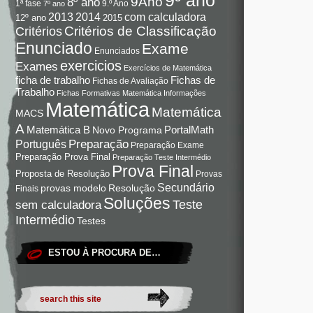
9Ano
8º ano
9.º Ano
1ª fase
7º ano
com calculadora
2013
2014
12º ano
2015
Critérios de Classificação
Critérios
Enunciado
Exame
Enunciados
exercicios
Exames
Exercícios de Matemática
Fichas de
ficha de trabalho
Fichas de Avaliação
Trabalho
Fichas Formativas Matemática
Informações
Matemática
Matemática
MACS
A
Matemática B
PortalMath
Novo Programa
Preparação
Português
Preparação Exame
Preparação Prova Final
Preparação Teste Intermédio
Prova Final
Proposta de Resolução
Provas
Secundário
Resolução
provas modelo
Finais
Soluções
Teste
sem calculadora
Intermédio
Testes
ESTOU À PROCURA DE…