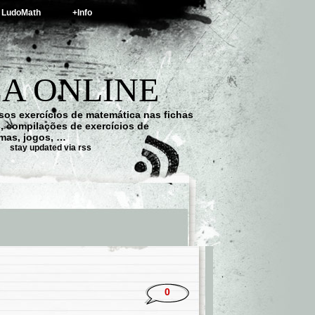
LudoMath
+Info
A ONLINE
os exercícios de matemática nas fichas
s, compilações de exercícios de
emas, jogos, …
stay updated via rss
0