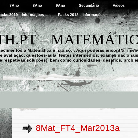
7Ano
8Ano
9Ano
Secundário
Vídeos
acks 2019 – Informações
Packs 2018 – Informações
H.PT – MATEMÁTIC
hecimentos a Matemática e não só… Aqui poderás encontrar imens
 de avaliação, questões-aula, testes intermédios, exames nacionai
e respetivas soluções), bem como curiosidades, desafios, probl
8Mat_FT4_Mar2013a