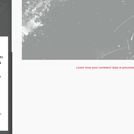
This site uses Akismet to reduce spam.
Learn how your comment data is process