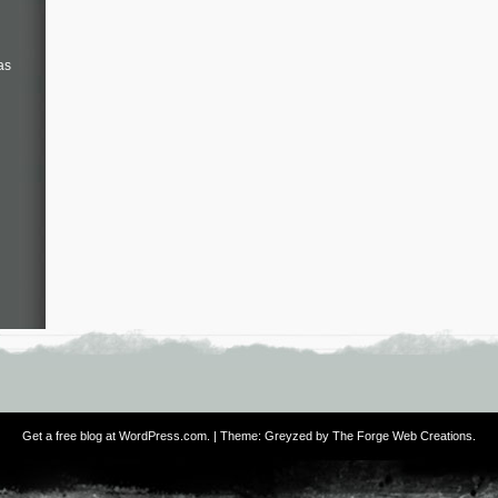
as
Get a free blog at WordPress.com
. | Theme: Greyzed by
The Forge Web Creations
.