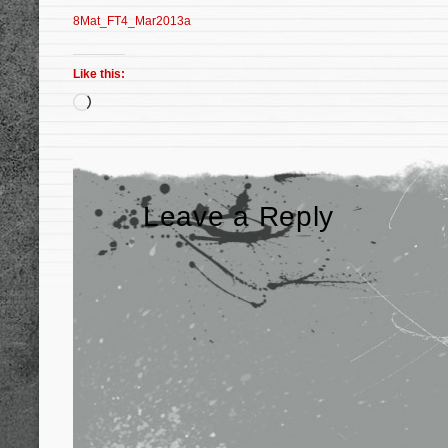
8Mat_FT4_Mar2013a
Like this:
Leave a Reply