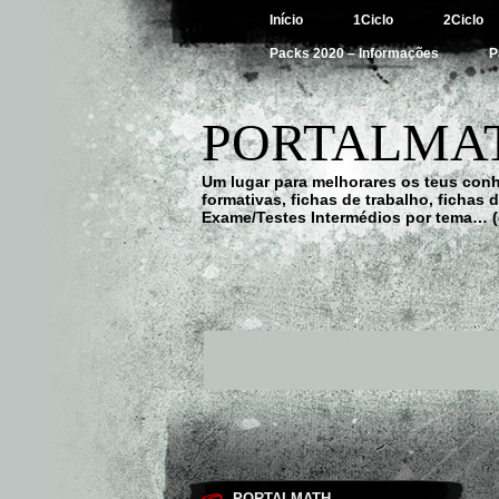
Início
1Ciclo
2Ciclo
Packs 2020 – Informações
P
PORTALMAT
Um lugar para melhorares os teus con
formativas, fichas de trabalho, fichas
Exame/Testes Intermédios por tema… (
PORTALMATH