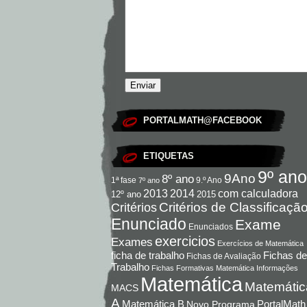
PORTALMATH@FACEBOOK
ETIQUETAS
9º ano
9Ano
8º ano
9.º Ano
1ª fase
7º ano
com calculadora
2013
2014
12º ano
2015
Critérios de Classificaçã
Critérios
Enunciado
Exame
Enunciados
exercicios
Exames
Exercícios de Matemática
Fichas de
ficha de trabalho
Fichas de Avaliação
Trabalho
Fichas Formativas Matemática
Informações
Matemática
Matemátic
MACS
A
Matemática B
PortalMath
Novo Programa