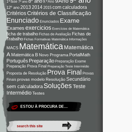
9Ano
8º ano
9.º Ano
1ª fase
7º ano
com calculadora
2013
2014
12º ano
2015
Critérios de Classificação
Critérios
Enunciado
Exame
Enunciados
exercicios
Exames
Exercícios de Matemática
Fichas de
ficha de trabalho
Fichas de Avaliação
Trabalho
Fichas Formativas Matemática
Informações
Matemática
Matemática
MACS
A
Matemática B
PortalMath
Novo Programa
Preparação
Português
Preparação Exame
Preparação Prova Final
Preparação Teste Intermédio
Prova Final
Proposta de Resolução
Provas
Secundário
Resolução
provas modelo
Finais
Soluções
Teste
sem calculadora
Intermédio
Testes
ESTOU À PROCURA DE…