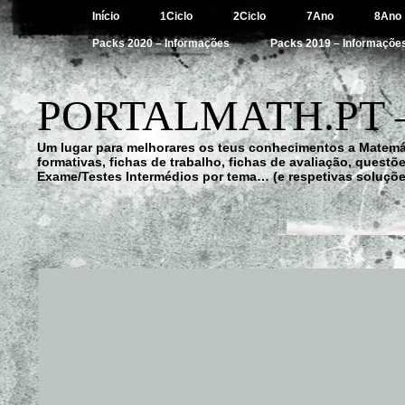
Início
1Ciclo
2Ciclo
7Ano
8Ano
Packs 2020 – Informações
Packs 2019 – Informaçõe
PORTALMATH.PT 
Um lugar para melhorares os teus conhecimentos a Matemá
formativas, fichas de trabalho, fichas de avaliação, quest
Exame/Testes Intermédios por tema… (e respetivas soluçõe