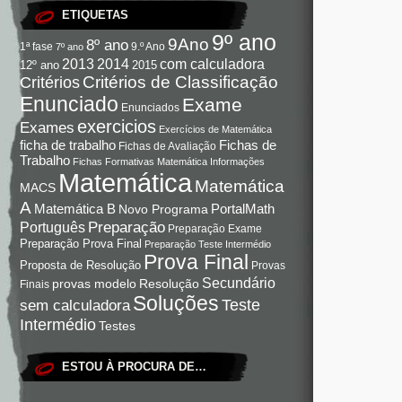
ETIQUETAS
9º ano
9Ano
8º ano
9.º Ano
1ª fase
7º ano
com calculadora
2013
2014
12º ano
2015
Critérios de Classificação
Critérios
Enunciado
Exame
Enunciados
exercicios
Exames
Exercícios de Matemática
Fichas de
ficha de trabalho
Fichas de Avaliação
Trabalho
Fichas Formativas Matemática
Informações
Matemática
Matemática
MACS
A
Matemática B
PortalMath
Novo Programa
Preparação
Português
Preparação Exame
Preparação Prova Final
Preparação Teste Intermédio
Prova Final
Proposta de Resolução
Provas
Secundário
Resolução
provas modelo
Finais
Soluções
Teste
sem calculadora
Intermédio
Testes
ESTOU À PROCURA DE…