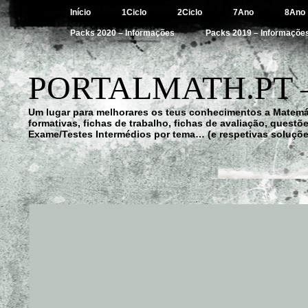
Início
1Ciclo
2Ciclo
7Ano
8Ano
Packs 2020 – Informações
Packs 2019 – Informaçõe
PORTALMATH.PT 
Um lugar para melhorares os teus conhecimentos a Matemá
formativas, fichas de trabalho, fichas de avaliação, quest
Exame/Testes Intermédios por tema… (e respetivas soluçõe