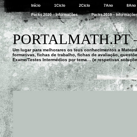
Início
1Ciclo
2Ciclo
7Ano
8Ano
Packs 2020 – Informações
Packs 2019 – Informaçõe
PORTALMATH.PT 
Um lugar para melhorares os teus conhecimentos a Matemá
formativas, fichas de trabalho, fichas de avaliação, quest
Exame/Testes Intermédios por tema… (e respetivas soluçõe