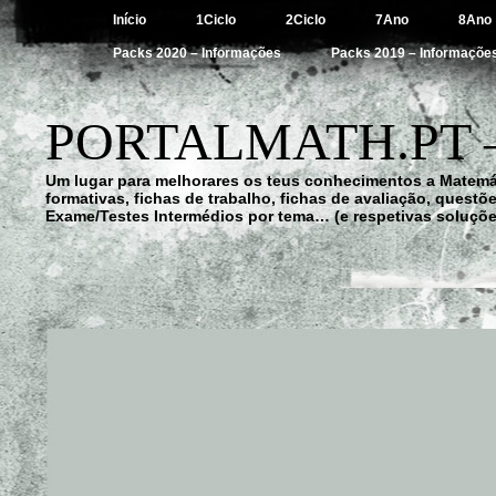
Início
1Ciclo
2Ciclo
7Ano
8Ano
Packs 2020 – Informações
Packs 2019 – Informaçõe
PORTALMATH.PT 
Um lugar para melhorares os teus conhecimentos a Matemá
formativas, fichas de trabalho, fichas de avaliação, quest
Exame/Testes Intermédios por tema… (e respetivas soluçõe