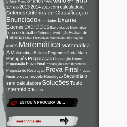
9Ano
8º ano
9.º Ano
1ª fase
7º ano
com calculadora
2013
2014
12º ano
2015
Critérios de Classificação
Critérios
Enunciado
Exame
Enunciados
exercicios
Exames
Exercícios de Matemática
Fichas de
ficha de trabalho
Fichas de Avaliação
Trabalho
Fichas Formativas Matemática
Informações
Matemática
Matemática
MACS
A
Matemática B
PortalMath
Novo Programa
Preparação
Português
Preparação Exame
Preparação Prova Final
Preparação Teste Intermédio
Prova Final
Proposta de Resolução
Provas
Secundário
Resolução
provas modelo
Finais
Soluções
Teste
sem calculadora
Intermédio
Testes
ESTOU À PROCURA DE…