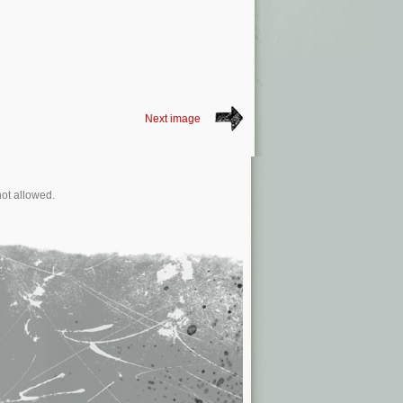
Next image
not allowed.