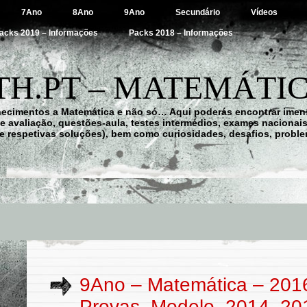
7Ano
8Ano
9Ano
Secundário
Vídeos
acks 2019 – Informações
Packs 2018 – Informações
H.PT – MATEMÁTIC
hecimentos a Matemática e não só… Aqui poderás encontrar imens
 de avaliação, questões-aula, testes intermédios, exames nacionai
e respetivas soluções), bem como curiosidades, desafios, probl
9Ano – Matemática – 201
Provas_Modelo_2014_20