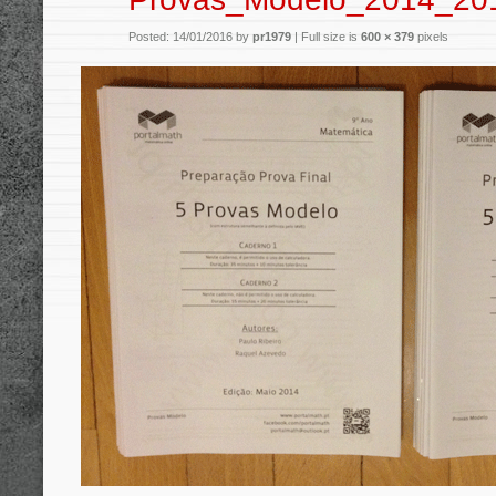
Posted: 14/01/2016 by
pr1979
|
Full size is
600 × 379
pixels