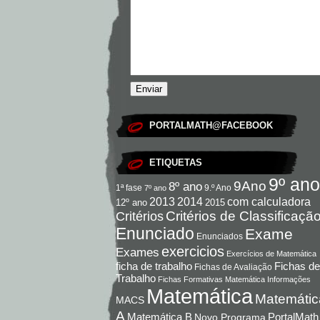
PORTALMATH@FACEBOOK
ETIQUETAS
9º ano
9Ano
8º ano
9.º Ano
1ª fase
7º ano
com calculadora
2013
2014
12º ano
2015
Critérios de Classificaçã
Critérios
Enunciado
Exame
Enunciados
exercicios
Exames
Exercícios de Matemática
Fichas de
ficha de trabalho
Fichas de Avaliação
Trabalho
Fichas Formativas Matemática
Informações
Matemática
Matemátic
MACS
A
Matemática B
PortalMath
Novo Programa