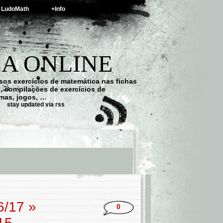
LudoMath
+Info
A ONLINE
os exercícios de matemática nas fichas
s, compilações de exercícios de
emas, jogos, …
stay updated via rss
6/17
»
0
15