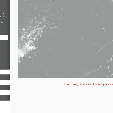
 ter
ações
o na
This site uses Akismet to reduce spam.
Learn how your comment data is process