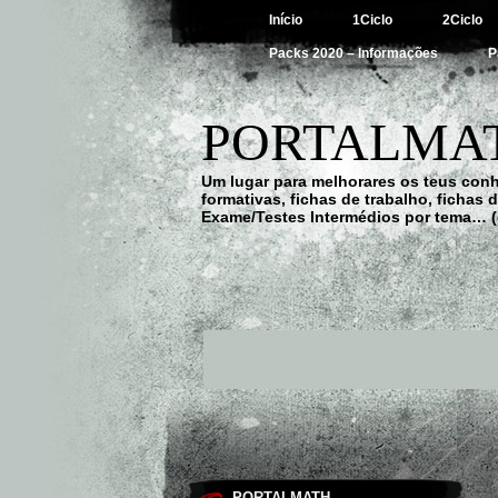
Início
1Ciclo
2Ciclo
Packs 2020 – Informações
P
PORTALMAT
Um lugar para melhorares os teus con
formativas, fichas de trabalho, fichas
Exame/Testes Intermédios por tema… (
PORTALMATH