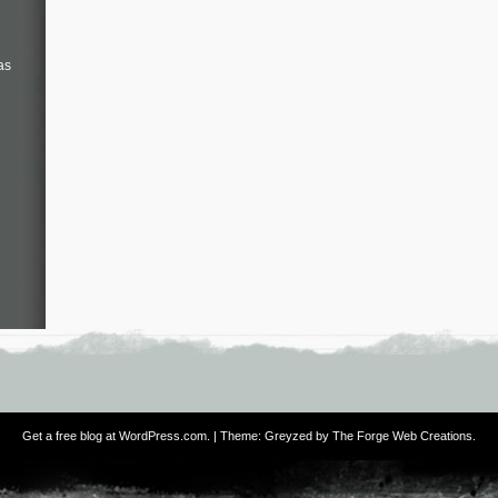
as
Get a free blog at WordPress.com
. | Theme: Greyzed by
The Forge Web Creations
.