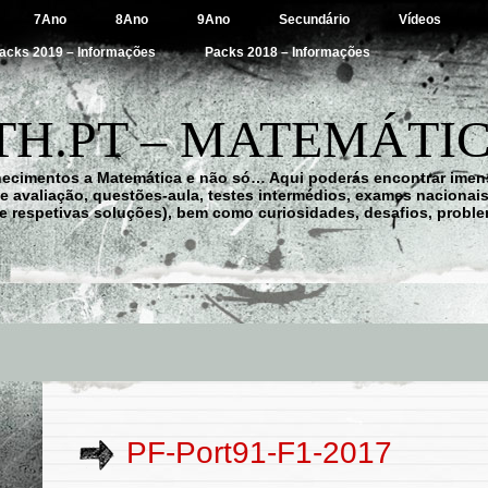
7Ano
8Ano
9Ano
Secundário
Vídeos
acks 2019 – Informações
Packs 2018 – Informações
H.PT – MATEMÁTIC
hecimentos a Matemática e não só… Aqui poderás encontrar imens
 de avaliação, questões-aula, testes intermédios, exames nacionai
e respetivas soluções), bem como curiosidades, desafios, probl
PF-Port91-F1-2017