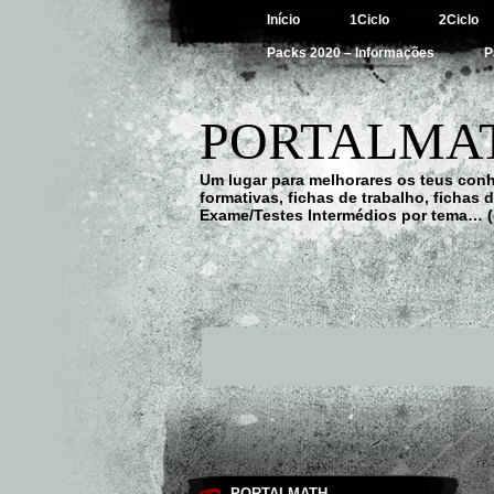
Início
1Ciclo
2Ciclo
Packs 2020 – Informações
P
PORTALMAT
Um lugar para melhorares os teus con
formativas, fichas de trabalho, fichas
Exame/Testes Intermédios por tema… (
PORTALMATH