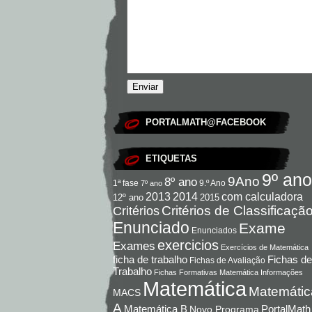
PORTALMATH@FACEBOOK
ETIQUETAS
9º ano
9Ano
8º ano
9.º Ano
1ª fase
7º ano
com calculadora
2013
2014
12º ano
2015
Critérios de Classificaçã
Critérios
Enunciado
Exame
Enunciados
exercicios
Exames
Exercícios de Matemática
Fichas de
ficha de trabalho
Fichas de Avaliação
Trabalho
Fichas Formativas Matemática
Informações
Matemática
Matemátic
MACS
A
Matemática B
PortalMath
Novo Programa