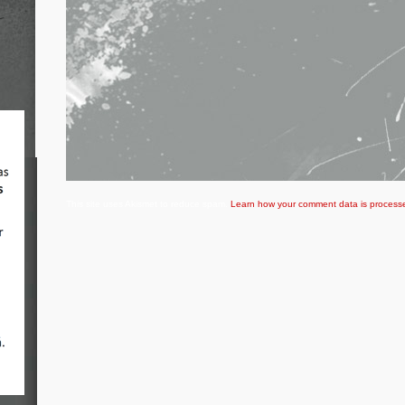
This site uses Akismet to reduce spam.
Learn how your comment data is process