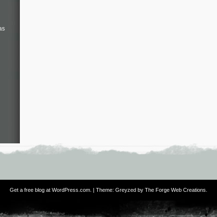
as
Get a free blog at WordPress.com
. | Theme: Greyzed by
The Forge Web Creations
.