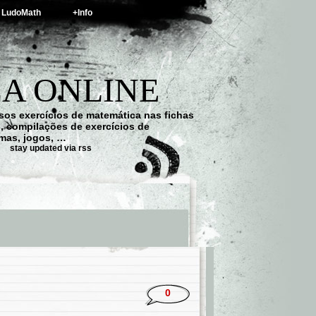
LudoMath
+Info
A ONLINE
os exercícios de matemática nas fichas
s, compilações de exercícios de
emas, jogos, …
stay updated via rss
0