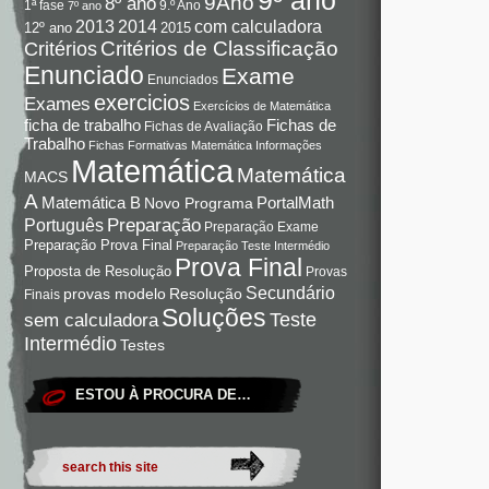
9Ano
8º ano
9.º Ano
1ª fase
7º ano
com calculadora
2013
2014
12º ano
2015
Critérios de Classificação
Critérios
Enunciado
Exame
Enunciados
exercicios
Exames
Exercícios de Matemática
Fichas de
ficha de trabalho
Fichas de Avaliação
Trabalho
Fichas Formativas Matemática
Informações
Matemática
Matemática
MACS
A
Matemática B
PortalMath
Novo Programa
Preparação
Português
Preparação Exame
Preparação Prova Final
Preparação Teste Intermédio
Prova Final
Proposta de Resolução
Provas
Secundário
Resolução
provas modelo
Finais
Soluções
Teste
sem calculadora
Intermédio
Testes
ESTOU À PROCURA DE…