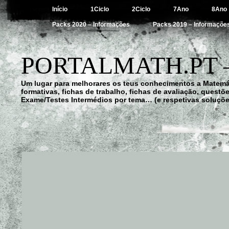
Início
1Ciclo
2Ciclo
7Ano
8Ano
Packs 2020 – Informações
Packs 2019 – Informaçõe
PORTALMATH.PT 
Um lugar para melhorares os teus conhecimentos a Matemá
formativas, fichas de trabalho, fichas de avaliação, quest
Exame/Testes Intermédios por tema… (e respetivas soluçõe