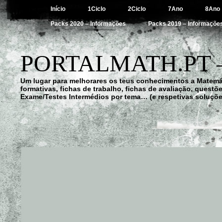
Início
1Ciclo
2Ciclo
7Ano
8Ano
Packs 2020 – Informações
Packs 2019 – Informaçõe
PORTALMATH.PT 
Um lugar para melhorares os teus conhecimentos a Matemá
formativas, fichas de trabalho, fichas de avaliação, quest
Exame/Testes Intermédios por tema… (e respetivas soluçõe