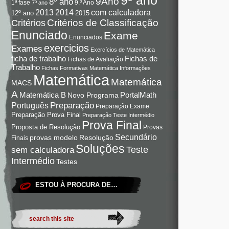
9Ano
8º ano
9.º Ano
1ª fase
7º ano
com calculadora
2013
2014
12º ano
2015
Critérios de Classificação
Critérios
Enunciado
Exame
Enunciados
exercicios
Exames
Exercícios de Matemática
Fichas de
ficha de trabalho
Fichas de Avaliação
Trabalho
Fichas Formativas Matemática
Informações
Matemática
Matemática
MACS
A
Matemática B
PortalMath
Novo Programa
Preparação
Português
Preparação Exame
Preparação Prova Final
Preparação Teste Intermédio
Prova Final
Proposta de Resolução
Provas
Secundário
Resolução
provas modelo
Finais
Soluções
Teste
sem calculadora
Intermédio
Testes
ESTOU À PROCURA DE…