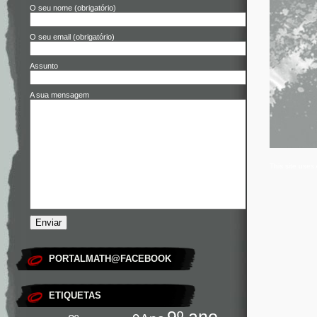
O seu nome (obrigatório)
O seu email (obrigatório)
Assunto
A sua mensagem
This site use
PORTALMATH@FACEBOOK
ETIQUETAS
9º ano