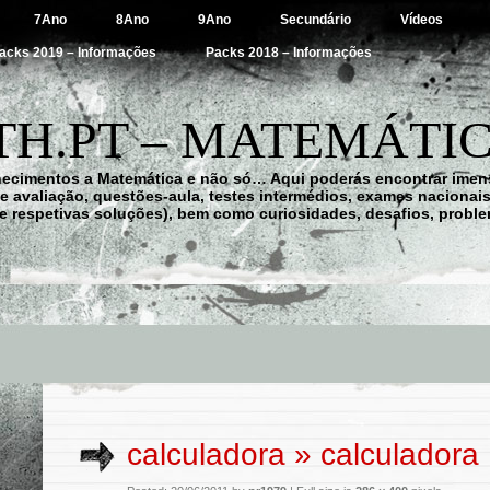
7Ano
8Ano
9Ano
Secundário
Vídeos
acks 2019 – Informações
Packs 2018 – Informações
H.PT – MATEMÁTIC
hecimentos a Matemática e não só… Aqui poderás encontrar imens
 de avaliação, questões-aula, testes intermédios, exames nacionai
e respetivas soluções), bem como curiosidades, desafios, probl
calculadora
» calculadora