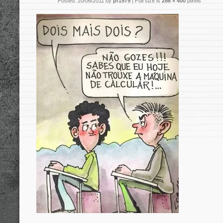
Posted: 20/06/2011 by
pr1979
|
Full size is
286 × 400
pixels