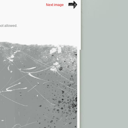
Next image
not allowed.