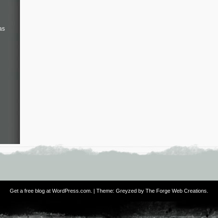
as
Get a free blog at WordPress.com
. | Theme: Greyzed by
The Forge Web Creations
.