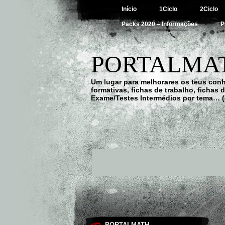
Início
1Ciclo
2Ciclo
Packs 2020 – Informações
P
PORTALMAT
Um lugar para melhorares os teus con
formativas, fichas de trabalho, fichas
Exame/Testes Intermédios por tema… (
PORTALMATH