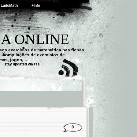
LudoMath
+Info
A ONLINE
os exercícios de matemática nas fichas
s, compilações de exercícios de
emas, jogos, …
stay updated via rss
0