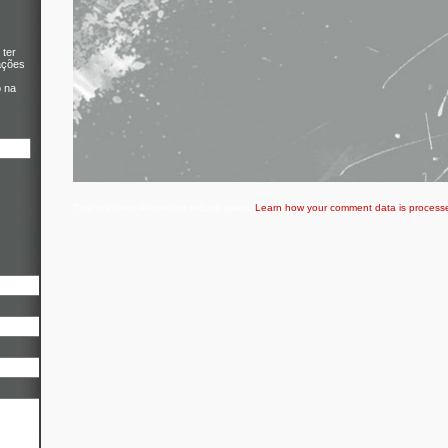
 ter
ações
o na
This site uses Akismet to reduce spam.
Learn how your comment data is process