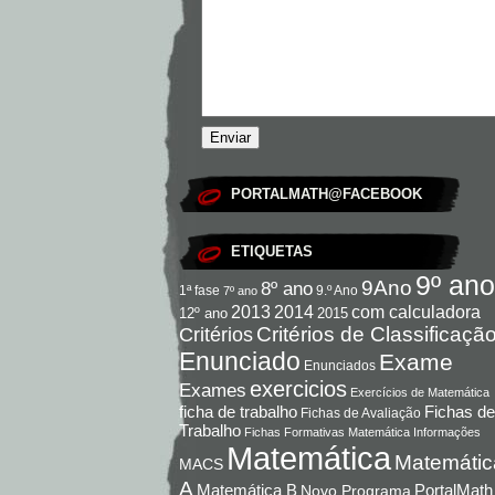
PORTALMATH@FACEBOOK
ETIQUETAS
9º ano
9Ano
8º ano
9.º Ano
1ª fase
7º ano
com calculadora
2013
2014
12º ano
2015
Critérios de Classificaçã
Critérios
Enunciado
Exame
Enunciados
exercicios
Exames
Exercícios de Matemática
Fichas de
ficha de trabalho
Fichas de Avaliação
Trabalho
Fichas Formativas Matemática
Informações
Matemática
Matemátic
MACS
A
Matemática B
PortalMath
Novo Programa