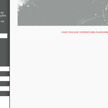
 ter
ações
o na
This site uses Akismet to reduce spam.
Learn how your comment data is process