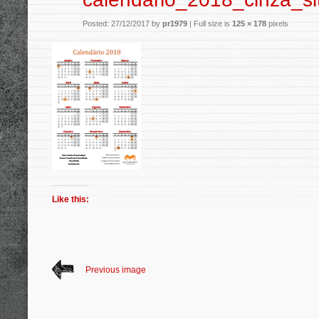
Posted: 27/12/2017 by
pr1979
|
Full size is
125 × 178
pixels
Like this:
Previous image