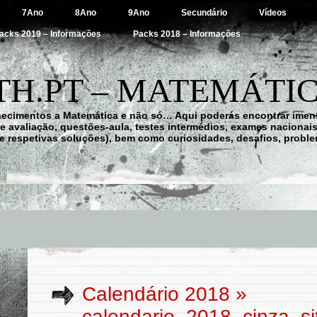
7Ano
8Ano
9Ano
Secundário
Vídeos
acks 2019 – Informações
Packs 2018 – Informações
H.PT – MATEMÁTIC
hecimentos a Matemática e não só… Aqui poderás encontrar imens
 de avaliação, questões-aula, testes intermédios, exames nacionai
e respetivas soluções), bem como curiosidades, desafios, probl
Calendário 2018
»
calendario_2018_cinza_si