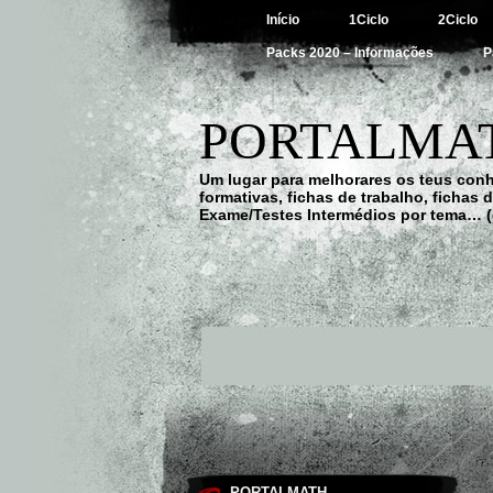
Início
1Ciclo
2Ciclo
Packs 2020 – Informações
P
PORTALMAT
Um lugar para melhorares os teus con
formativas, fichas de trabalho, fichas
Exame/Testes Intermédios por tema… (
PORTALMATH