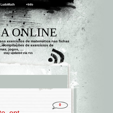
LudoMath
+Info
A ONLINE
os exercícios de matemática nas fichas
s, compilações de exercícios de
emas, jogos, …
stay updated via rss
0
te_opt