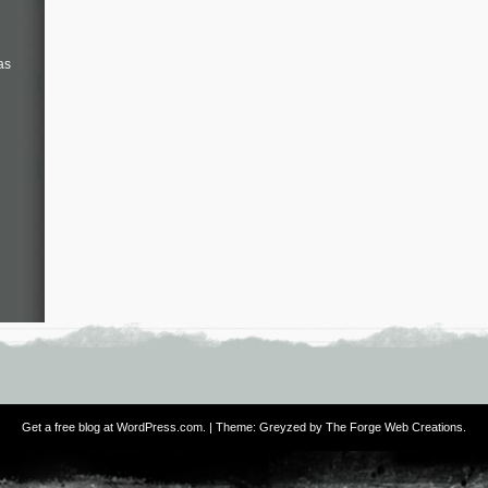
as
Get a free blog at WordPress.com
. | Theme: Greyzed by
The Forge Web Creations
.