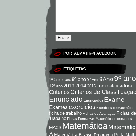
PORTALMATH@FACEBOOK
ETIQUETAS
9º ano
9Ano
8º ano
9.º Ano
1ª fase
7º ano
com calculadora
2013
2014
12º ano
2015
Critérios de Classificaçã
Critérios
Enunciado
Exame
Enunciados
exercicios
Exames
Exercícios de Matemática
Fichas de
ficha de trabalho
Fichas de Avaliação
Trabalho
Fichas Formativas Matemática
Informações
Matemática
Matemátic
MACS
A
Matemática B
PortalMath
Novo Programa