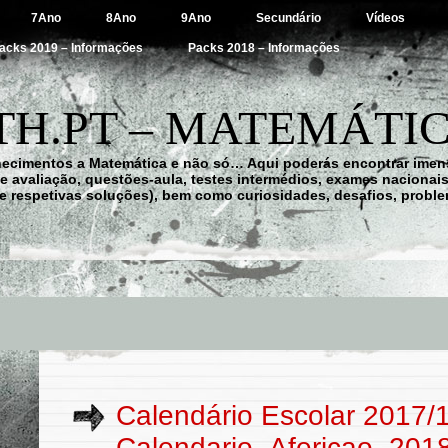
7Ano
8Ano
9Ano
Secundário
Vídeos
acks 2019 – Informações
Packs 2018 – Informações
H.PT – MATEMÁTIC
hecimentos a Matemática e não só… Aqui poderás encontrar imens
 de avaliação, questões-aula, testes intermédios, exames nacionai
e respetivas soluções), bem como curiosidades, desafios, probl
Calendário Escolar 2017/
Calendario_Afericao_2018