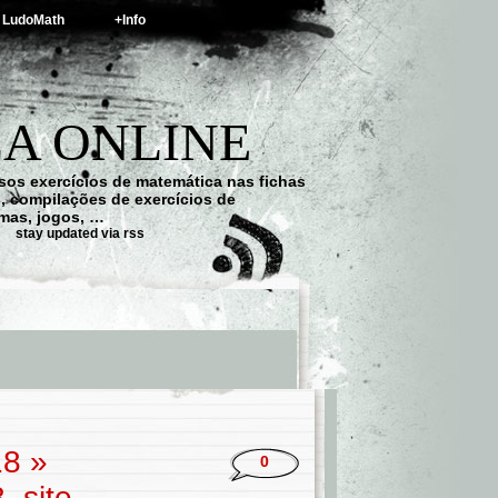
LudoMath
+Info
A ONLINE
os exercícios de matemática nas fichas
s, compilações de exercícios de
emas, jogos, …
stay updated via rss
18
»
0
_site