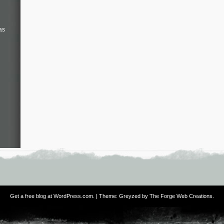
as
Get a free blog at WordPress.com
. | Theme: Greyzed by
The Forge Web Creations
.