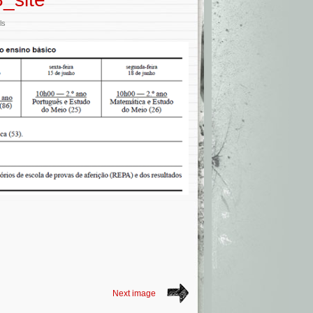
ls
Next image