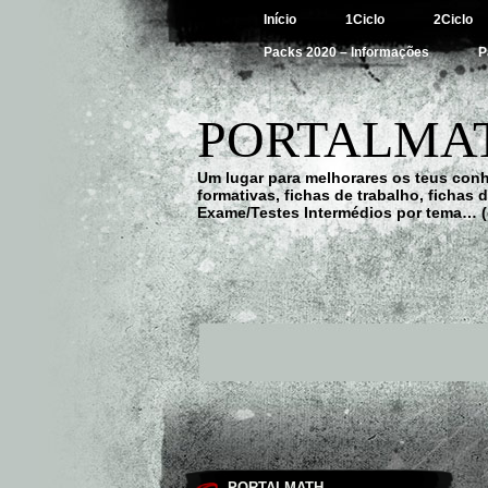
Início
1Ciclo
2Ciclo
Packs 2020 – Informações
P
PORTALMAT
Um lugar para melhorares os teus con
formativas, fichas de trabalho, fichas
Exame/Testes Intermédios por tema… (
PORTALMATH