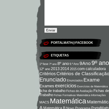
PORTALMATH@FACEBOOK
ETIQUETAS
9º ano
9Ano
8º ano
9.º Ano
1ª fase
7º ano
com calculadora
2013
2014
12º ano
2015
Critérios de Classificaçã
Critérios
Enunciado
Exame
Enunciados
exercicios
Exames
Exercícios de Matemática
Fichas de
ficha de trabalho
Fichas de Avaliação
Trabalho
Fichas Formativas Matemática
Informações
Matemática
Matemátic
MACS
A
Matemática B
PortalMath
Novo Programa