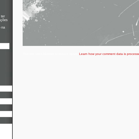
 ter
ações
o na
This site uses Akismet to reduce spam.
Learn how your comment data is process