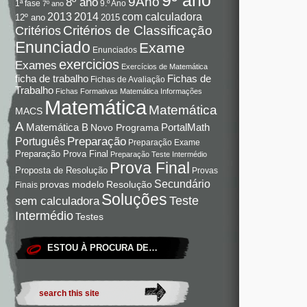
9Ano
8º ano
9.º Ano
1ª fase
7º ano
com calculadora
2013
2014
12º ano
2015
Critérios de Classificação
Critérios
Enunciado
Exame
Enunciados
exercicios
Exames
Exercícios de Matemática
Fichas de
ficha de trabalho
Fichas de Avaliação
Trabalho
Fichas Formativas Matemática
Informações
Matemática
Matemática
MACS
A
Matemática B
PortalMath
Novo Programa
Preparação
Português
Preparação Exame
Preparação Prova Final
Preparação Teste Intermédio
Prova Final
Proposta de Resolução
Provas
Secundário
Resolução
provas modelo
Finais
Soluções
Teste
sem calculadora
Intermédio
Testes
ESTOU À PROCURA DE…