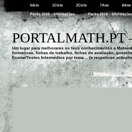
Início
1Ciclo
2Ciclo
7Ano
8Ano
Packs 2020 – Informações
Packs 2019 – Informaçõe
PORTALMATH.PT 
Um lugar para melhorares os teus conhecimentos a Matemá
formativas, fichas de trabalho, fichas de avaliação, quest
Exame/Testes Intermédios por tema… (e respetivas soluçõe