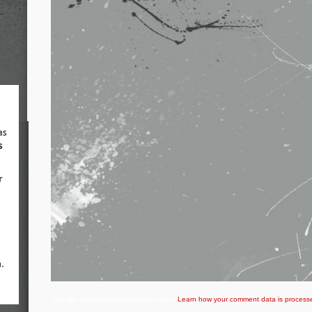
This site uses Akismet to reduce spam.
Learn how your comment data is process