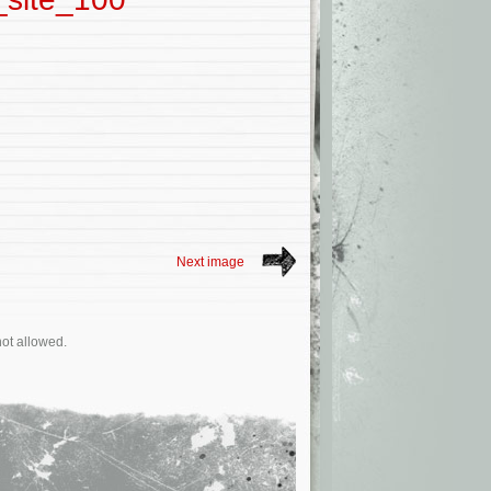
Next image
not allowed.