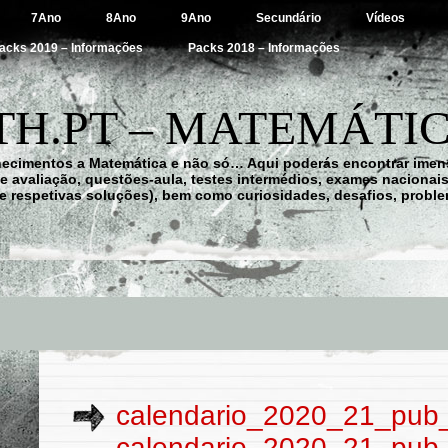
7Ano
8Ano
9Ano
Secundário
Vídeos
acks 2019 – Informações
Packs 2018 – Informações
H.PT – MATEMÁTIC
hecimentos a Matemática e não só… Aqui poderás encontrar imens
 de avaliação, questões-aula, testes intermédios, exames nacionai
e respetivas soluções), bem como curiosidades, desafios, probl
calendario_2020_21_pub_
calendario_2020_21_pub_