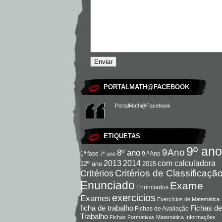
PORTALMATH@FACEBOOK
PortalMath@Facebook
ETIQUETAS
9º ano
9Ano
8º ano
9.º Ano
1ª fase
7º ano
com calculadora
2013
2014
12º ano
2015
Critérios de Classificaçã
Critérios
Enunciado
Exame
Enunciados
exercicios
Exames
Exercícios de Matemática
Fichas de
ficha de trabalho
Fichas de Avaliação
Trabalho
Fichas Formativas Matemática
Informações