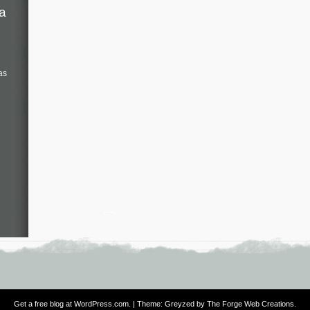
a
as
Get a free blog at WordPress.com
. | Theme: Greyzed by
The Forge Web Creations
.