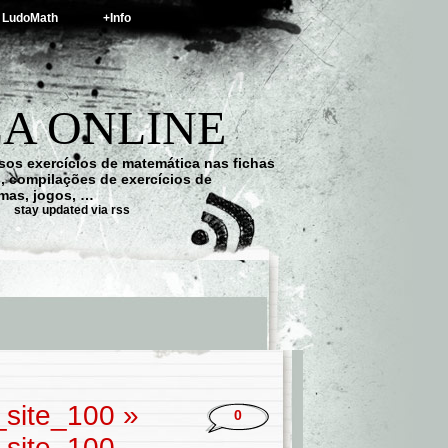
LudoMath
+Info
A ONLINE
os exercícios de matemática nas fichas
s, compilações de exercícios de
emas, jogos, …
stay updated via rss
site_100
»
0
site_100