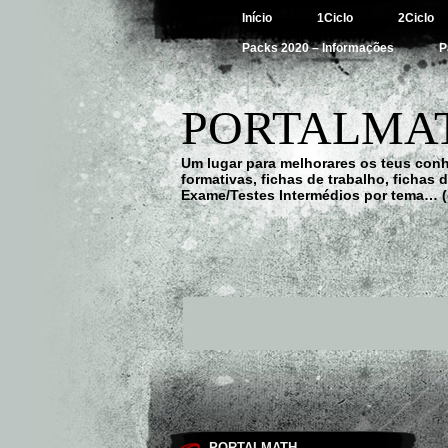
Início
1Ciclo
2Ciclo
Packs 2020 – Informações
P
PORTALMAT
Um lugar para melhorares os teus con
formativas, fichas de trabalho, fichas
Exame/Testes Intermédios por tema… (
PORTALMATH