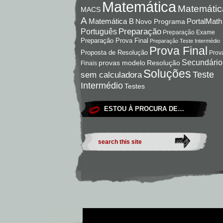
Matemática
Matemátic
MACS
A
Matemática B
PortalMath
Novo Programa
Preparação
Português
Preparação Exame
Preparação Prova Final
Preparação Teste Intermédio
Prova Final
Proposta de Resolução
Prov
Secundário
Resolução
provas modelo
Finais
Soluções
Teste
sem calculadora
Intermédio
Testes
ESTOU À PROCURA DE…