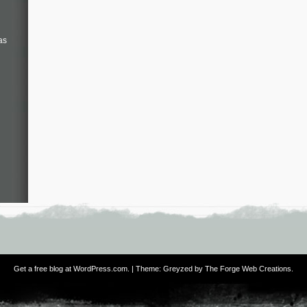
as
Get a free blog at WordPress.com
. | Theme: Greyzed by
The Forge Web Creations
.