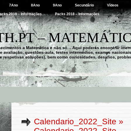
7Ano
8Ano
9Ano
Secundário
Vídeos
acks 2019 – Informações
Packs 2018 – Informações
H.PT – MATEMÁTIC
hecimentos a Matemática e não só… Aqui poderás encontrar imens
 de avaliação, questões-aula, testes intermédios, exames nacionai
e respetivas soluções), bem como curiosidades, desafios, probl
Calendario_2022_Site
»
Calendario_2022_Site