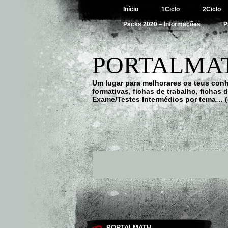
Início
1Ciclo
2Ciclo
Packs 2020 – Informações
P
PORTALMAT
Um lugar para melhorares os teus con
formativas, fichas de trabalho, fichas
Exame/Testes Intermédios por tema… (
PORTALMATH