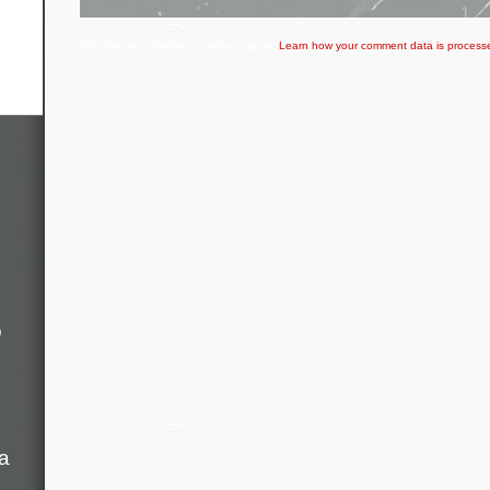
This site uses Akismet to reduce spam.
Learn how your comment data is process
o
a