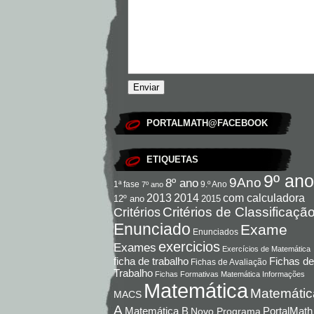
PORTALMATH@FACEBOOK
ETIQUETAS
9º ano
9Ano
8º ano
9.º Ano
1ª fase
7º ano
com calculadora
2013
2014
12º ano
2015
Critérios de Classificaçã
Critérios
Enunciado
Exame
Enunciados
exercicios
Exames
Exercícios de Matemática
Fichas de
ficha de trabalho
Fichas de Avaliação
Trabalho
Fichas Formativas Matemática
Informações
Matemática
Matemátic
MACS
A
Matemática B
PortalMath
Novo Programa