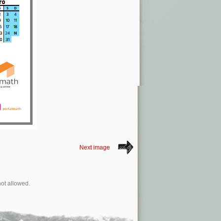
Next image
not allowed.