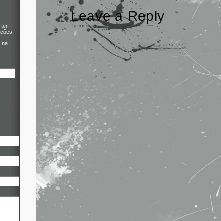
Leave a Reply
 ter
ações
o na