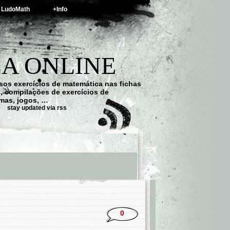
LudoMath
+Info
A ONLINE
os exercícios de matemática nas fichas
s, compilações de exercícios de
emas, jogos, …
stay updated via rss
0