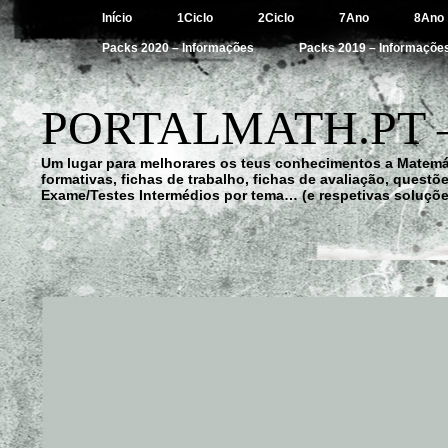
Início
1Ciclo
2Ciclo
7Ano
8Ano
Packs 2020 – Informações
Packs 2019 – Informaçõe
PORTALMATH.PT 
Um lugar para melhorares os teus conhecimentos a Matemá
formativas, fichas de trabalho, fichas de avaliação, quest
Exame/Testes Intermédios por tema… (e respetivas soluçõe