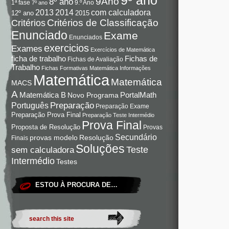
9Ano
8º ano
9.º Ano
1ª fase
7º ano
com calculadora
2013
2014
12º ano
2015
Critérios de Classificação
Critérios
Enunciado
Exame
Enunciados
exercicios
Exames
Exercícios de Matemática
Fichas de
ficha de trabalho
Fichas de Avaliação
Trabalho
Fichas Formativas Matemática
Informações
Matemática
Matemática
MACS
A
Matemática B
PortalMath
Novo Programa
Preparação
Português
Preparação Exame
Preparação Prova Final
Preparação Teste Intermédio
Prova Final
Proposta de Resolução
Provas
Secundário
Resolução
provas modelo
Finais
Soluções
Teste
sem calculadora
Intermédio
Testes
ESTOU À PROCURA DE…