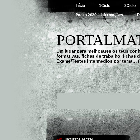
Início
1Ciclo
2Ciclo
Packs 2020 – Informações
P
PORTALMAT
Um lugar para melhorares os teus con
formativas, fichas de trabalho, fichas
Exame/Testes Intermédios por tema… (
PORTALMATH