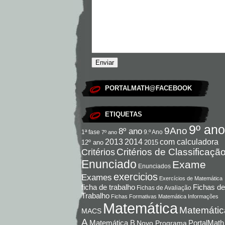
PORTALMATH@FACEBOOK
ETIQUETAS
9º ano
9Ano
8º ano
9.º Ano
1ª fase
7º ano
com calculadora
2013
2014
12º ano
2015
Critérios de Classificaçã
Critérios
Enunciado
Exame
Enunciados
exercicios
Exames
Exercícios de Matemática
Fichas de
ficha de trabalho
Fichas de Avaliação
Trabalho
Fichas Formativas Matemática
Informações
Matemática
Matemátic
MACS
A
Matemática B
PortalMath
Novo Programa