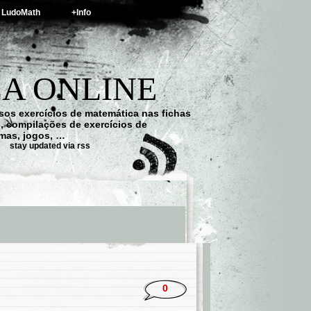
LudoMath
+Info
A ONLINE
os exercícios de matemática nas fichas
s, compilações de exercícios de
emas, jogos, …
stay updated via rss
0