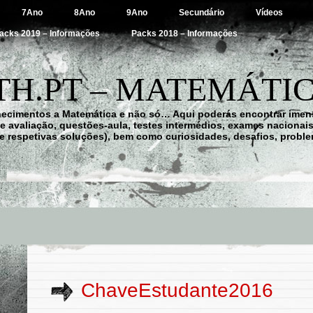
7Ano
8Ano
9Ano
Secundário
Vídeos
acks 2019 – Informações
Packs 2018 – Informações
H.PT – MATEMÁTIC
hecimentos a Matemática e não só… Aqui poderás encontrar imens
 de avaliação, questões-aula, testes intermédios, exames nacionai
e respetivas soluções), bem como curiosidades, desafios, probl
ChaveEstudante2016