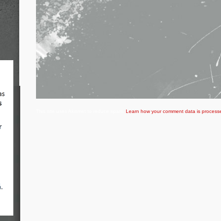
This site uses Akismet to reduce spam.
Learn how your comment data is process