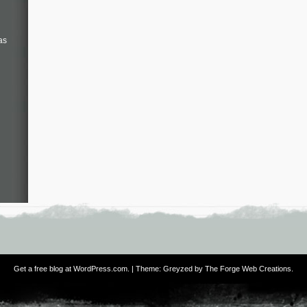
as
Get a free blog at WordPress.com
. | Theme: Greyzed by
The Forge Web Creations
.