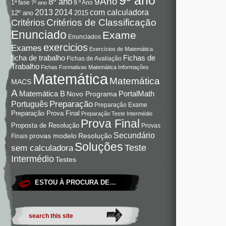
9Ano
8º ano
9.º Ano
1ª fase
7º ano
com calculadora
2013
2014
12º ano
2015
Critérios de Classificação
Critérios
Enunciado
Exame
Enunciados
exercicios
Exames
Exercícios de Matemática
Fichas de
ficha de trabalho
Fichas de Avaliação
Trabalho
Fichas Formativas Matemática
Informações
Matemática
Matemática
MACS
A
Matemática B
PortalMath
Novo Programa
Preparação
Português
Preparação Exame
Preparação Prova Final
Preparação Teste Intermédio
Prova Final
Proposta de Resolução
Provas
Secundário
Resolução
provas modelo
Finais
Soluções
Teste
sem calculadora
Intermédio
Testes
ESTOU À PROCURA DE…