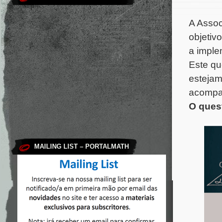
A Assoc
objetiv
a imple
Este qu
estejam
acompan
O quest
MAILING LIST – PORTALMATH