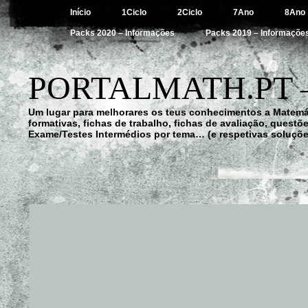
Início
1Ciclo
2Ciclo
7Ano
8Ano
Packs 2020 – Informações
Packs 2019 – Informaçõe
PORTALMATH.PT 
Um lugar para melhorares os teus conhecimentos a Matemá
formativas, fichas de trabalho, fichas de avaliação, quest
Exame/Testes Intermédios por tema… (e respetivas soluçõe