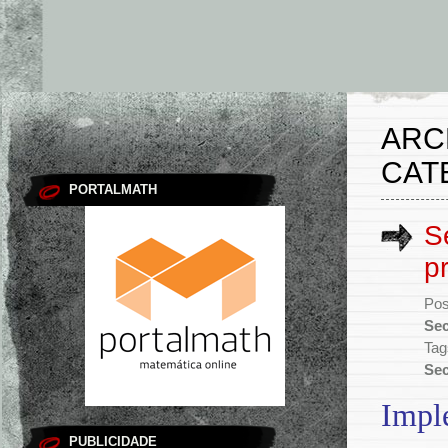
ARC
CAT
PORTALMATH
S
p
Pos
Sec
Tag
Sec
Impl
PUBLICIDADE