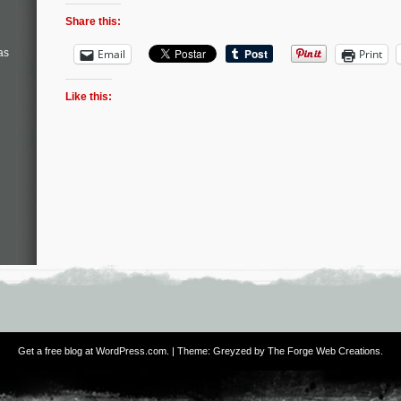
Share this:
as
Email
Print
Like this:
Get a free blog at WordPress.com
. | Theme: Greyzed by
The Forge Web Creations
.