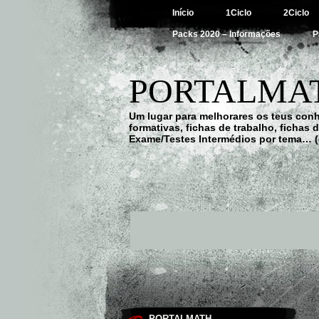
Início
1Ciclo
2Ciclo
Packs 2020 – Informações
P
PORTALMAT
Um lugar para melhorares os teus con
formativas, fichas de trabalho, fichas
Exame/Testes Intermédios por tema… (
PORTALMATH