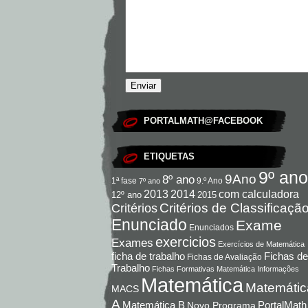
PORTALMATH@FACEBOOK
ETIQUETAS
9º ano
9Ano
8º ano
9.º Ano
1ª fase
7º ano
com calculadora
2013
2014
12º ano
2015
Critérios de Classificaçã
Critérios
Enunciado
Exame
Enunciados
exercicios
Exames
Exercícios de Matemática
Fichas de
ficha de trabalho
Fichas de Avaliação
Trabalho
Fichas Formativas Matemática
Informações
Matemática
Matemátic
MACS
A
Matemática B
PortalMath
Novo Programa