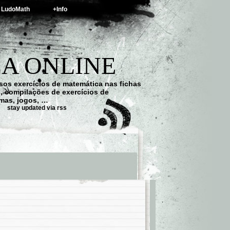
LudoMath
+Info
A ONLINE
os exercícios de matemática nas fichas
s, compilações de exercícios de
emas, jogos, …
stay updated via rss