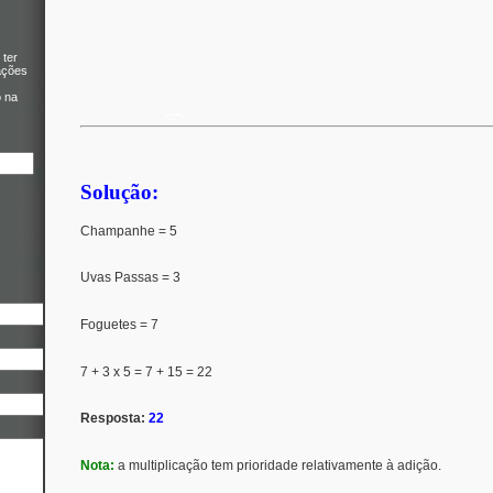
 ter
ações
o na
Solução:
Champanhe = 5
Uvas Passas = 3
Foguetes = 7
7 + 3 x 5 = 7 + 15 = 22
Resposta:
22
Nota:
a multiplicação tem prioridade relativamente à adição.