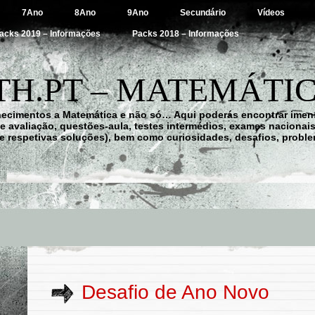
7Ano
8Ano
9Ano
Secundário
Vídeos
acks 2019 – Informações
Packs 2018 – Informações
H.PT – MATEMÁTIC
hecimentos a Matemática e não só… Aqui poderás encontrar imens
 de avaliação, questões-aula, testes intermédios, exames nacionai
e respetivas soluções), bem como curiosidades, desafios, probl
Desafio de Ano Novo