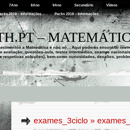
7Ano
8Ano
9Ano
Secundário
Vídeos
acks 2019 – Informações
Packs 2018 – Informações
H.PT – MATEMÁTIC
hecimentos a Matemática e não só… Aqui poderás encontrar imens
 de avaliação, questões-aula, testes intermédios, exames nacionai
e respetivas soluções), bem como curiosidades, desafios, probl
exames_3ciclo
» exames_