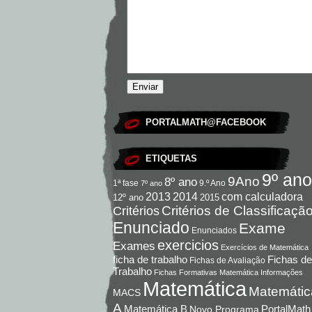
PORTALMATH@FACEBOOK
ETIQUETAS
9º ano
9Ano
8º ano
9.º Ano
1ª fase
7º ano
com calculadora
2013
2014
12º ano
2015
Critérios de Classificaçã
Critérios
Enunciado
Exame
Enunciados
exercicios
Exames
Exercícios de Matemática
Fichas de
ficha de trabalho
Fichas de Avaliação
Trabalho
Fichas Formativas Matemática
Informações
Matemática
Matemátic
MACS
A
Matemática B
PortalMath
Novo Programa