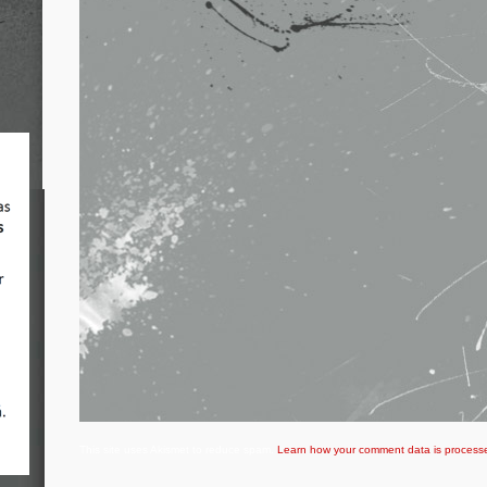
This site uses Akismet to reduce spam.
Learn how your comment data is process