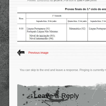
Posted: 11/02/2012 by
pr1979
|
Full size is
1165 × 284
pixels
Previous image
You can skip to the end and leave a response. Pinging is currently 
Leave a Reply