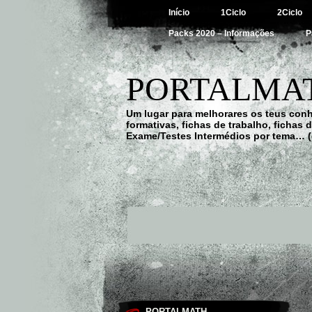
Início
1Ciclo
2Ciclo
Packs 2020 – Informações
P
PORTALMAT
Um lugar para melhorares os teus con
formativas, fichas de trabalho, fichas
Exame/Testes Intermédios por tema… (
PORTALMATH