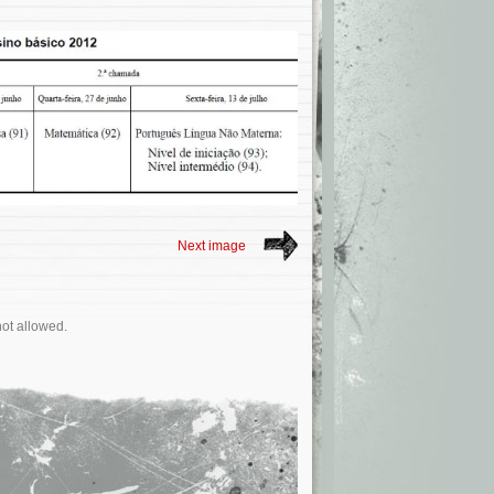
Next image
not allowed.