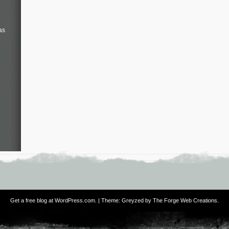
as
Get a free blog at WordPress.com
. | Theme: Greyzed by
The Forge Web Creations
.