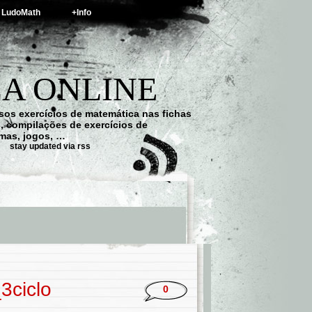
LudoMath
+Info
A ONLINE
os exercícios de matemática nas fichas
s, compilações de exercícios de
emas, jogos, …
stay updated via rss
3ciclo
0