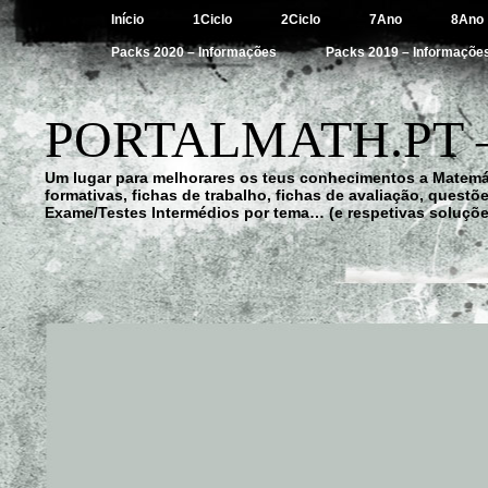
Início
1Ciclo
2Ciclo
7Ano
8Ano
Packs 2020 – Informações
Packs 2019 – Informaçõe
PORTALMATH.PT 
Um lugar para melhorares os teus conhecimentos a Matemá
formativas, fichas de trabalho, fichas de avaliação, quest
Exame/Testes Intermédios por tema… (e respetivas soluçõe