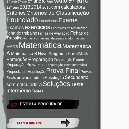
9Ano
8º ano
9.º Ano
1ª fase
7º ano
com calculadora
2013
2014
12º ano
2015
Critérios de Classificação
Critérios
Enunciado
Exame
Enunciados
exercicios
Exames
Exercícios de Matemática
Fichas de
ficha de trabalho
Fichas de Avaliação
Trabalho
Fichas Formativas Matemática
Informações
Matemática
Matemática
MACS
A
Matemática B
PortalMath
Novo Programa
Preparação
Português
Preparação Exame
Preparação Prova Final
Preparação Teste Intermédio
Prova Final
Proposta de Resolução
Provas
Secundário
Resolução
provas modelo
Finais
Soluções
Teste
sem calculadora
Intermédio
Testes
ESTOU À PROCURA DE…