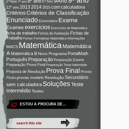
9Ano
8º ano
9.º Ano
1ª fase
7º ano
com calculadora
2013
2014
12º ano
2015
Critérios de Classificação
Critérios
Enunciado
Exame
Enunciados
exercicios
Exames
Exercícios de Matemática
Fichas de
ficha de trabalho
Fichas de Avaliação
Trabalho
Fichas Formativas Matemática
Informações
Matemática
Matemática
MACS
A
Matemática B
PortalMath
Novo Programa
Preparação
Português
Preparação Exame
Preparação Prova Final
Preparação Teste Intermédio
Prova Final
Proposta de Resolução
Provas
Secundário
Resolução
provas modelo
Finais
Soluções
Teste
sem calculadora
Intermédio
Testes
ESTOU À PROCURA DE…