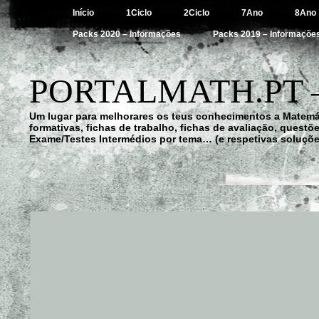
Início
1Ciclo
2Ciclo
7Ano
8Ano
Packs 2020 – Informações
Packs 2019 – Informaçõe
PORTALMATH.PT 
Um lugar para melhorares os teus conhecimentos a Matemá
formativas, fichas de trabalho, fichas de avaliação, quest
Exame/Testes Intermédios por tema… (e respetivas soluçõe