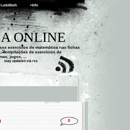
LudoMath
+Info
A ONLINE
os exercícios de matemática nas fichas
s, compilações de exercícios de
emas, jogos, …
stay updated via rss
b
0