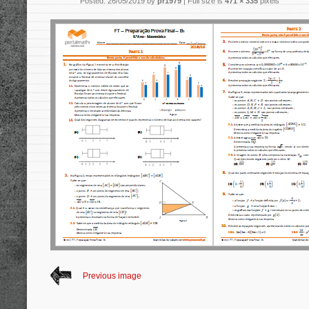
Posted: 26/05/2019 by
pr1979
|
Full size is
471 × 335
pixels
Previous image