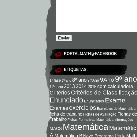
PORTALMATH@FACEBOOK
ETIQUETAS
9º ano
9Ano
8º ano
9.º Ano
1ª fase
7º ano
com calculadora
2013
2014
12º ano
2015
Critérios de Classificaçã
Critérios
Enunciado
Exame
Enunciados
exercicios
Exames
Exercícios de Matemática
Fichas de
ficha de trabalho
Fichas de Avaliação
Trabalho
Fichas Formativas Matemática
Informações
Matemática
Matemátic
MACS
A
Matemática B
PortalMath
Novo Programa