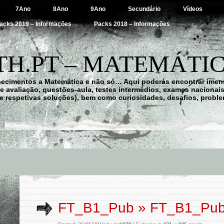
7Ano
8Ano
9Ano
Secundário
Vídeos
acks 2019 – Informações
Packs 2018 – Informações
H.PT – MATEMÁTIC
hecimentos a Matemática e não só… Aqui poderás encontrar imens
 de avaliação, questões-aula, testes intermédios, exames nacionai
e respetivas soluções), bem como curiosidades, desafios, probl
FT_B1_Pub
» FT_B1_Pu