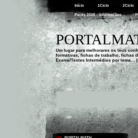
Início
1Ciclo
2Ciclo
Packs 2020 – Informações
P
PORTALMAT
Um lugar para melhorares os teus con
formativas, fichas de trabalho, fichas
Exame/Testes Intermédios por tema… (
PORTALMATH