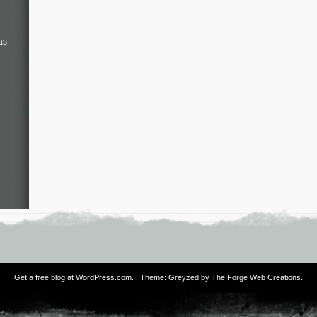
as
Get a free blog at WordPress.com
. | Theme: Greyzed by
The Forge Web Creations
.