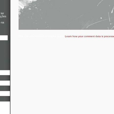
 ter
ações
o na
This site uses Akismet to reduce spam.
Learn how your comment data is process