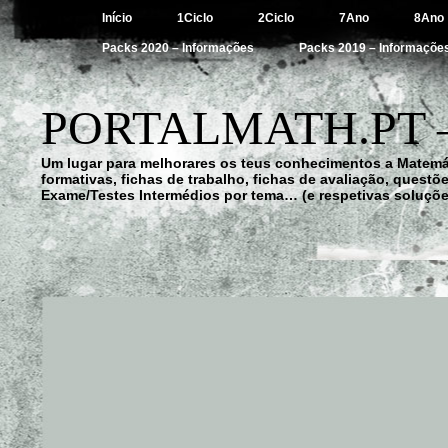
Início
1Ciclo
2Ciclo
7Ano
8Ano
Packs 2020 – Informações
Packs 2019 – Informaçõe
PORTALMATH.PT 
Um lugar para melhorares os teus conhecimentos a Matemá
formativas, fichas de trabalho, fichas de avaliação, quest
Exame/Testes Intermédios por tema… (e respetivas soluçõe