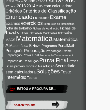
9Ano
8º ano
9.º Ano
1ª fase
7º ano
com calculadora
2013
2014
12º ano
2015
Critérios de Classificação
Critérios
Enunciado
Exame
Enunciados
exercicios
Exames
Exercícios de Matemática
Fichas de
ficha de trabalho
Fichas de Avaliação
Trabalho
Fichas Formativas Matemática
Informações
Matemática
Matemática
MACS
A
Matemática B
PortalMath
Novo Programa
Preparação
Português
Preparação Exame
Preparação Prova Final
Preparação Teste Intermédio
Prova Final
Proposta de Resolução
Provas
Secundário
Resolução
provas modelo
Finais
Soluções
Teste
sem calculadora
Intermédio
Testes
ESTOU À PROCURA DE…