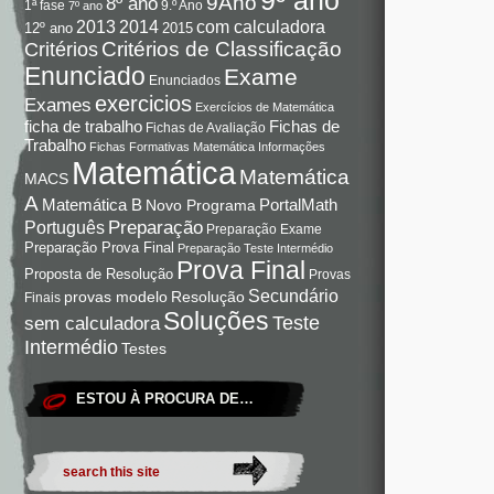
9Ano
8º ano
9.º Ano
1ª fase
7º ano
com calculadora
2013
2014
12º ano
2015
Critérios de Classificação
Critérios
Enunciado
Exame
Enunciados
exercicios
Exames
Exercícios de Matemática
Fichas de
ficha de trabalho
Fichas de Avaliação
Trabalho
Fichas Formativas Matemática
Informações
Matemática
Matemática
MACS
A
Matemática B
PortalMath
Novo Programa
Preparação
Português
Preparação Exame
Preparação Prova Final
Preparação Teste Intermédio
Prova Final
Proposta de Resolução
Provas
Secundário
Resolução
provas modelo
Finais
Soluções
Teste
sem calculadora
Intermédio
Testes
ESTOU À PROCURA DE…