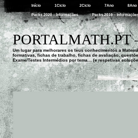
Início
1Ciclo
2Ciclo
7Ano
8Ano
Packs 2020 – Informações
Packs 2019 – Informaçõe
PORTALMATH.PT 
Um lugar para melhorares os teus conhecimentos a Matemá
formativas, fichas de trabalho, fichas de avaliação, quest
Exame/Testes Intermédios por tema… (e respetivas soluçõe