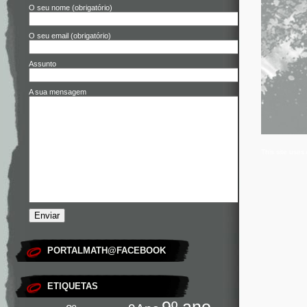
O seu nome (obrigatório)
O seu email (obrigatório)
Assunto
A sua mensagem
This site use
PORTALMATH@FACEBOOK
ETIQUETAS
9º ano