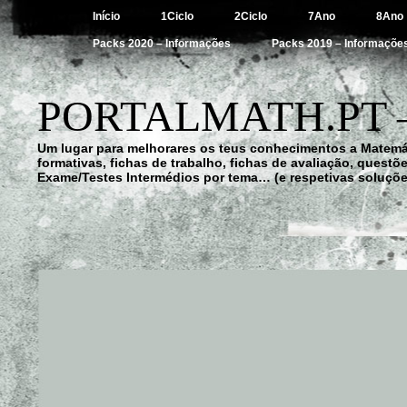
Início
1Ciclo
2Ciclo
7Ano
8Ano
Packs 2020 – Informações
Packs 2019 – Informaçõe
PORTALMATH.PT 
Um lugar para melhorares os teus conhecimentos a Matemá
formativas, fichas de trabalho, fichas de avaliação, quest
Exame/Testes Intermédios por tema… (e respetivas soluçõe