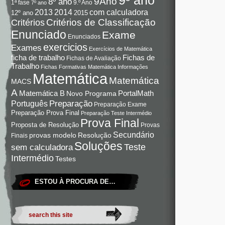
9Ano
8º ano
9.º Ano
1ª fase
7º ano
com calculadora
2013
2014
12º ano
2015
Critérios de Classificação
Critérios
Enunciado
Exame
Enunciados
exercicios
Exames
Exercícios de Matemática
Fichas de
ficha de trabalho
Fichas de Avaliação
Trabalho
Fichas Formativas Matemática
Informações
Matemática
Matemática
MACS
A
Matemática B
PortalMath
Novo Programa
Preparação
Português
Preparação Exame
Preparação Prova Final
Preparação Teste Intermédio
Prova Final
Proposta de Resolução
Provas
Secundário
Resolução
provas modelo
Finais
Soluções
Teste
sem calculadora
Intermédio
Testes
ESTOU À PROCURA DE…