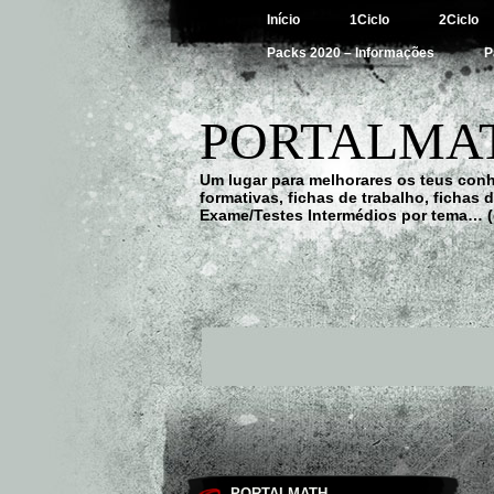
Início
1Ciclo
2Ciclo
Packs 2020 – Informações
P
PORTALMAT
Um lugar para melhorares os teus con
formativas, fichas de trabalho, fichas
Exame/Testes Intermédios por tema… (
PORTALMATH