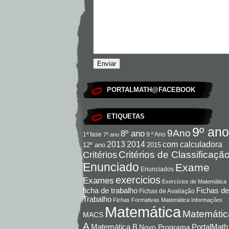
PORTALMATH@FACEBOOK
ETIQUETAS
9º ano
9Ano
8º ano
9.º Ano
1ª fase
7º ano
com calculadora
2013
2014
12º ano
2015
Critérios de Classificaçã
Critérios
Enunciado
Exame
Enunciados
exercicios
Exames
Exercícios de Matemática
Fichas de
ficha de trabalho
Fichas de Avaliação
Trabalho
Fichas Formativas Matemática
Informações
Matemática
Matemátic
MACS
A
Matemática B
PortalMath
Novo Programa