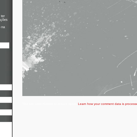
 ter
ações
o na
This site uses Akismet to reduce spam.
Learn how your comment data is process