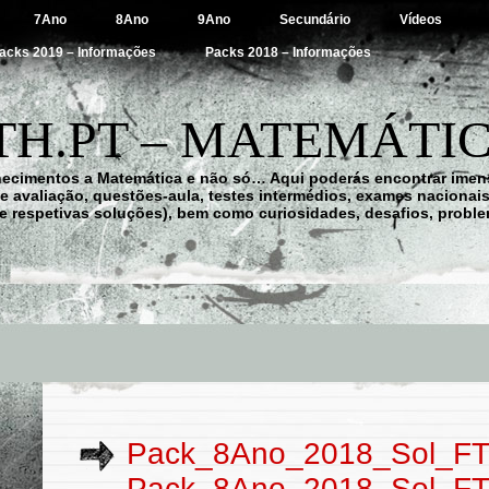
7Ano
8Ano
9Ano
Secundário
Vídeos
acks 2019 – Informações
Packs 2018 – Informações
H.PT – MATEMÁTIC
hecimentos a Matemática e não só… Aqui poderás encontrar imens
 de avaliação, questões-aula, testes intermédios, exames nacionai
e respetivas soluções), bem como curiosidades, desafios, probl
Pack_8Ano_2018_Sol_F
Pack_8Ano_2018_Sol_F