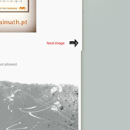
Next image
not allowed.