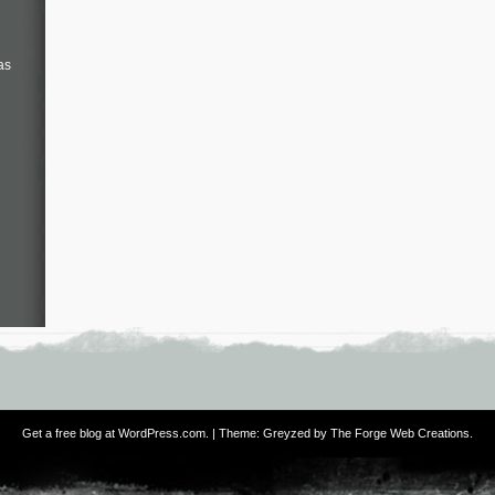
as
Get a free blog at WordPress.com
. | Theme: Greyzed by
The Forge Web Creations
.