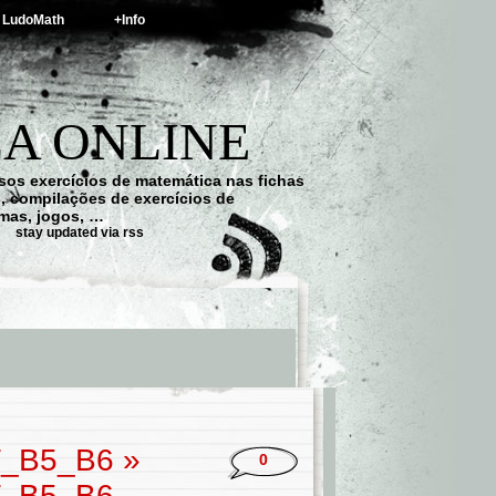
LudoMath
+Info
A ONLINE
os exercícios de matemática nas fichas
s, compilações de exercícios de
emas, jogos, …
stay updated via rss
T_B5_B6
»
0
T_B5_B6