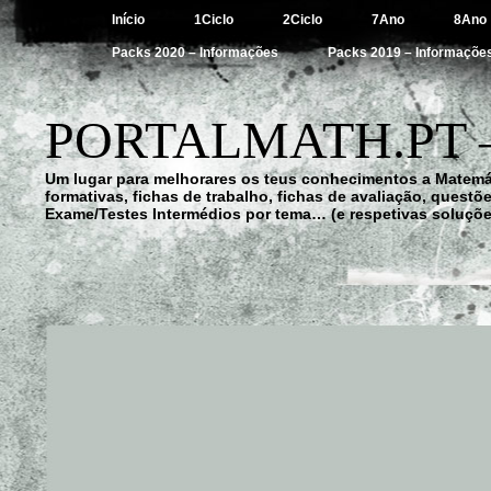
Início
1Ciclo
2Ciclo
7Ano
8Ano
Packs 2020 – Informações
Packs 2019 – Informaçõe
PORTALMATH.PT 
Um lugar para melhorares os teus conhecimentos a Matemá
formativas, fichas de trabalho, fichas de avaliação, quest
Exame/Testes Intermédios por tema… (e respetivas soluçõe