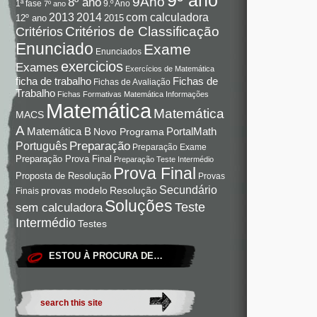
9Ano
8º ano
9.º Ano
1ª fase
7º ano
com calculadora
2013
2014
12º ano
2015
Critérios de Classificação
Critérios
Enunciado
Exame
Enunciados
exercicios
Exames
Exercícios de Matemática
Fichas de
ficha de trabalho
Fichas de Avaliação
Trabalho
Fichas Formativas Matemática
Informações
Matemática
Matemática
MACS
A
Matemática B
PortalMath
Novo Programa
Preparação
Português
Preparação Exame
Preparação Prova Final
Preparação Teste Intermédio
Prova Final
Proposta de Resolução
Provas
Secundário
Resolução
provas modelo
Finais
Soluções
Teste
sem calculadora
Intermédio
Testes
ESTOU À PROCURA DE…