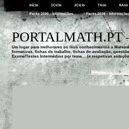
Início
1Ciclo
2Ciclo
7Ano
8Ano
Packs 2020 – Informações
Packs 2019 – Informaçõe
PORTALMATH.PT 
Um lugar para melhorares os teus conhecimentos a Matemá
formativas, fichas de trabalho, fichas de avaliação, quest
Exame/Testes Intermédios por tema… (e respetivas soluçõe