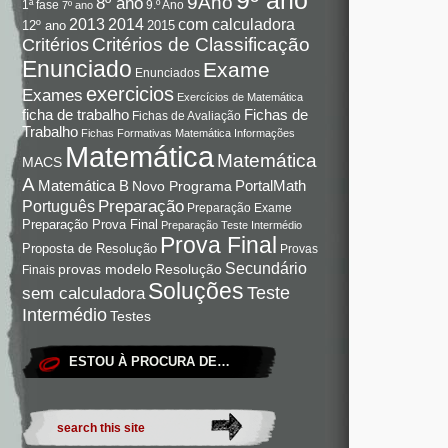
9Ano
8º ano
9.º Ano
1ª fase
7º ano
com calculadora
2013
2014
12º ano
2015
Critérios de Classificação
Critérios
Enunciado
Exame
Enunciados
exercicios
Exames
Exercícios de Matemática
Fichas de
ficha de trabalho
Fichas de Avaliação
Trabalho
Fichas Formativas Matemática
Informações
Matemática
Matemática
MACS
A
Matemática B
PortalMath
Novo Programa
Preparação
Português
Preparação Exame
Preparação Prova Final
Preparação Teste Intermédio
Prova Final
Proposta de Resolução
Provas
Secundário
Resolução
provas modelo
Finais
Soluções
Teste
sem calculadora
Intermédio
Testes
ESTOU À PROCURA DE…