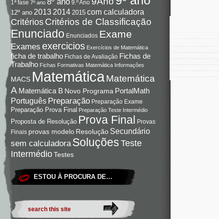
9Ano
8º ano
9.º Ano
1ª fase
7º ano
com calculadora
2013
2014
12º ano
2015
Critérios de Classificação
Critérios
Enunciado
Exame
Enunciados
exercicios
Exames
Exercícios de Matemática
Fichas de
ficha de trabalho
Fichas de Avaliação
Trabalho
Fichas Formativas Matemática
Informações
Matemática
Matemática
MACS
A
Matemática B
PortalMath
Novo Programa
Preparação
Português
Preparação Exame
Preparação Prova Final
Preparação Teste Intermédio
Prova Final
Proposta de Resolução
Provas
Secundário
Resolução
provas modelo
Finais
Soluções
Teste
sem calculadora
Intermédio
Testes
ESTOU À PROCURA DE…