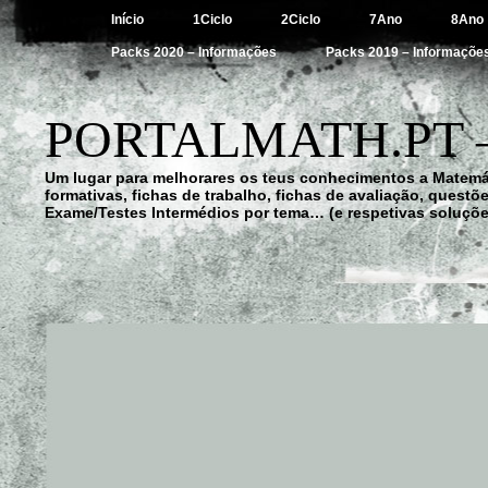
Início
1Ciclo
2Ciclo
7Ano
8Ano
Packs 2020 – Informações
Packs 2019 – Informaçõe
PORTALMATH.PT 
Um lugar para melhorares os teus conhecimentos a Matemá
formativas, fichas de trabalho, fichas de avaliação, quest
Exame/Testes Intermédios por tema… (e respetivas soluçõe