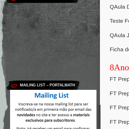
QAula 
Teste 
QAula 
Ficha d
8Ano
FT Prep
MAILING LIST – PORTALMATH
FT Prep
FT Prep
FT Prep