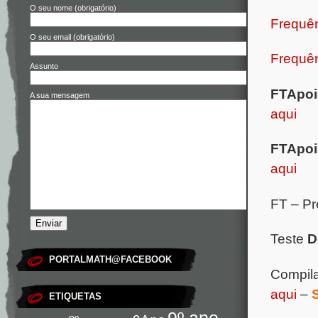
O seu nome (obrigatório)
Frequên
O seu email (obrigatório)
Frequên
Assunto
FTApoi
A sua mensagem
aqui
FTApoi
aqui
FT – Pr
Teste
D
PORTALMATH@FACEBOOK
Compil
aqui
–
ETIQUETAS
9º ano