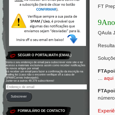
FT Prep
9Ano
QAula 
Result
SEGUIR O PORTALMATH (EMAIL)
Soluçõ
Insira o seu endereço de email para subscrever este site e ter
acesso a materiais exclusivos assim como receber notificações
de novos artigos por email.
FTApoi
Irá receber um email para fazer a confirmação da inscrição na
mailing list (caso não o encontre verifique sff a caixa de
…
aqui
SPAM/Correio Indesejado).
Junte-se a outros 48.379 subscritores!
FTApoi
Subscrever
número
Experiê
FORMULÁRIO DE CONTACTO