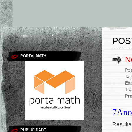
POS
PORTALMATH
N
Pos
Tag
Exa
Tra
Pre
7Ano
Result
PUBLICIDADE