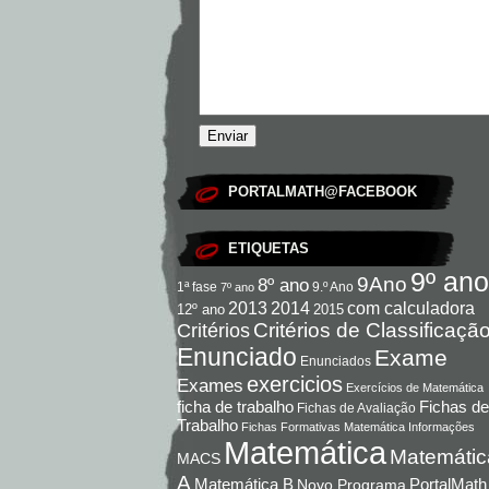
PORTALMATH@FACEBOOK
ETIQUETAS
9º ano
9Ano
8º ano
9.º Ano
1ª fase
7º ano
com calculadora
2013
2014
12º ano
2015
Critérios de Classificaçã
Critérios
Enunciado
Exame
Enunciados
exercicios
Exames
Exercícios de Matemática
Fichas de
ficha de trabalho
Fichas de Avaliação
Trabalho
Fichas Formativas Matemática
Informações
Matemática
Matemátic
MACS
A
Matemática B
PortalMath
Novo Programa