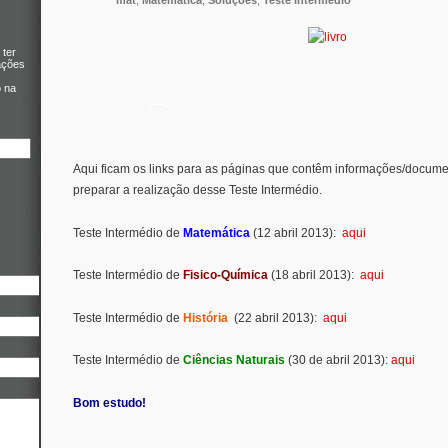
mat
,
Matemática
,
Soluções
,
Teste Intermédio
 ter
ações
o na
Aqui ficam os links para as páginas que contêm informações/docume
preparar a realização desse Teste Intermédio.
Teste Intermédio de
Matemática
(12 abril 2013):
aqui
Teste Intermédio de
Fisico-Química
(18 abril 2013):
aqui
Teste Intermédio de
História
(22 abril 2013):
aqui
Teste Intermédio de
Ciências Naturais
(30 de abril 2013):
aqui
Bom estudo!