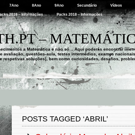
7Ano
8Ano
9Ano
Secundário
Vídeos
acks 2019 – Informações
Packs 2018 – Informações
H.PT – MATEMÁTIC
hecimentos a Matemática e não só… Aqui poderás encontrar imens
 de avaliação, questões-aula, testes intermédios, exames nacionai
e respetivas soluções), bem como curiosidades, desafios, probl
POSTS TAGGED ‘ABRIL’