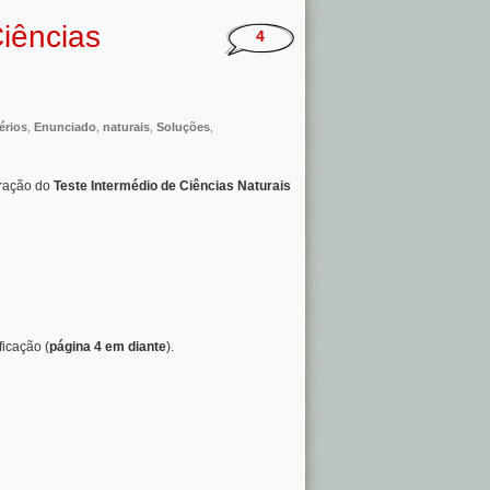
iências
4
érios
,
Enunciado
,
naturais
,
Soluções
,
aração do
Teste Intermédio de Ciências Naturais
ficação (
página 4 em diante
).