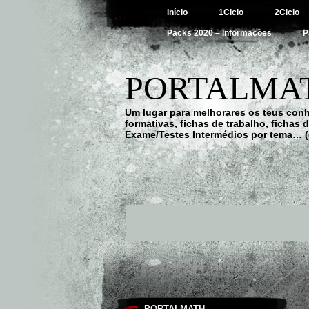
Início
1Ciclo
2Ciclo
Packs 2020 – Informações
P
PORTALMAT
Um lugar para melhorares os teus con
formativas, fichas de trabalho, fichas
Exame/Testes Intermédios por tema… (
PORTALMATH