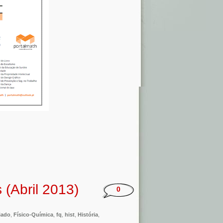
 (Abril 2013)
0
iado
,
Físico-Química
,
fq
,
hist
,
História
,