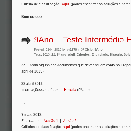
Critério de classificação:
aqui
(podes encontrar as soluções a partir 
Bom estudo!
9Ano – Teste Intermédio H
Posted: 01/04/2013 by
pr1979
in
3º Ciclo
,
9Ano
Tags:
2013
,
22
,
9º ano
,
abril
,
Critérios
,
Enunciado
,
História
,
Solu
Aqui ficam alguns dos documentos que deves ter em conta na Prep
abril de 2013).
22 abril 2013
Informações/conteúdos –
História
(9º ano)
…
7 maio 2012
Enunciado –
Versão 1
|
Versão 2
Critérios de classificação:
aqui
(podes encontrar as soluções a partir 