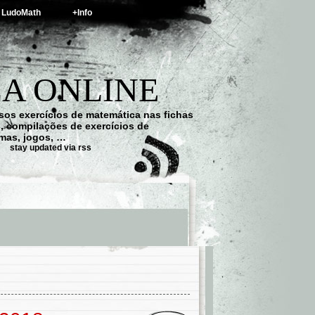
LudoMath
+Info
A ONLINE
os exercícios de matemática nas fichas
s, compilações de exercícios de
emas, jogos, …
stay updated via rss