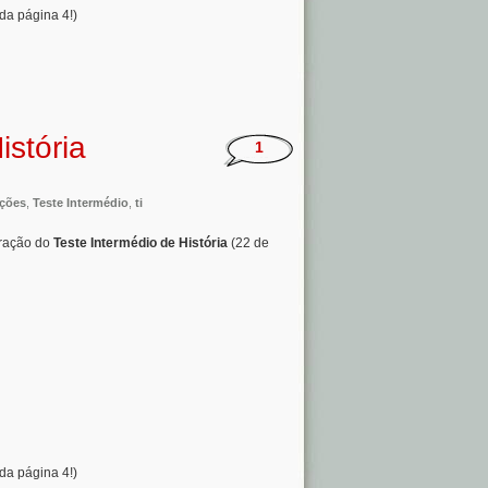
da página 4!)
istória
1
ções
,
Teste Intermédio
,
ti
aração do
Teste Intermédio de História
(22 de
da página 4!)