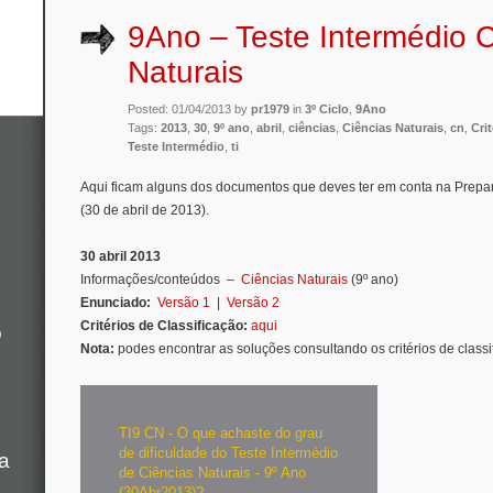
9Ano – Teste Intermédio C
Naturais
Posted: 01/04/2013 by
pr1979
in
3º Ciclo
,
9Ano
Tags:
2013
,
30
,
9º ano
,
abril
,
ciências
,
Ciências Naturais
,
cn
,
Crit
Teste Intermédio
,
ti
Aqui ficam alguns dos documentos que deves ter em conta na Prep
(30 de abril de 2013).
30 abril 2013
Informações/conteúdos –
Ciências Naturais
(9º ano)
Enunciado:
Versão 1
|
Versão 2
Critérios de Classificação:
aqui
o
Nota:
podes encontrar as soluções consultando os critérios de classi
TI9 CN - O que achaste do grau
de dificuldade do Teste Intermédio
a
de Ciências Naturais - 9º Ano
(30Abr2013)?