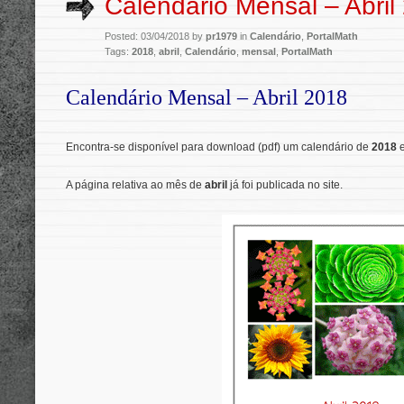
Calendário Mensal – Abril
Posted: 03/04/2018 by
pr1979
in
Calendário
,
PortalMath
Tags:
2018
,
abril
,
Calendário
,
mensal
,
PortalMath
Calendário Mensal – Abril 2018
.
Encontra-se disponível para download (pdf) um calendário de
2018
e
.
A página relativa ao mês de
abril
já foi publicada no site.