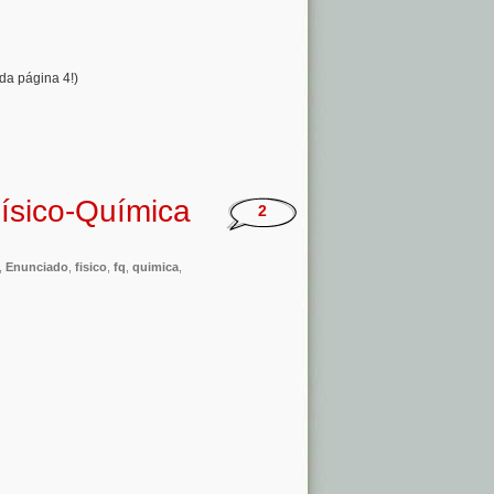
da página 4!)
Físico-Química
2
,
Enunciado
,
fisico
,
fq
,
quimica
,