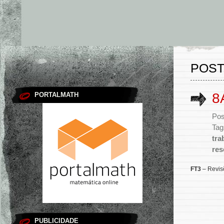
POST
8
PORTALMATH
Pos
Tag
tra
res
FT3
– Revis
PUBLICIDADE