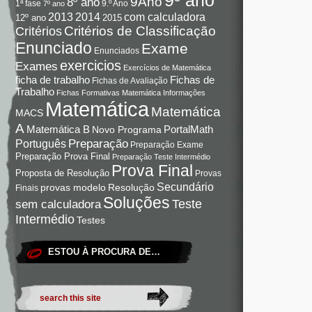
9Ano
8º ano
9.º Ano
1ª fase
7º ano
com calculadora
2013
2014
12º ano
2015
Critérios de Classificação
Critérios
Enunciado
Exame
Enunciados
exercicios
Exames
Exercícios de Matemática
Fichas de
ficha de trabalho
Fichas de Avaliação
Trabalho
Fichas Formativas Matemática
Informações
Matemática
Matemática
MACS
A
Matemática B
PortalMath
Novo Programa
Preparação
Português
Preparação Exame
Preparação Prova Final
Preparação Teste Intermédio
Prova Final
Proposta de Resolução
Provas
Secundário
Resolução
provas modelo
Finais
Soluções
Teste
sem calculadora
Intermédio
Testes
ESTOU À PROCURA DE…