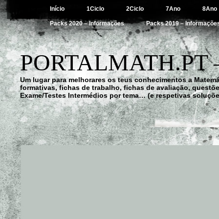
Início
1Ciclo
2Ciclo
7Ano
8Ano
Packs 2020 – Informações
Packs 2019 – Informaçõe
PORTALMATH.PT 
Um lugar para melhorares os teus conhecimentos a Matemá
formativas, fichas de trabalho, fichas de avaliação, quest
Exame/Testes Intermédios por tema… (e respetivas soluçõe