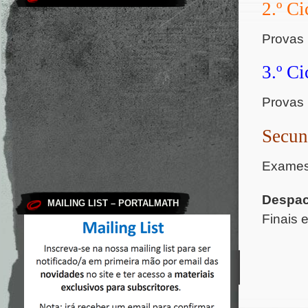
2.º Ci
Provas 
3.º Ci
Provas 
Secun
Exames 
Despac
MAILING LIST – PORTALMATH
Finais 