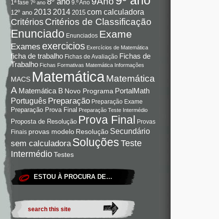
9Ano
8º ano
9.º Ano
1ª fase
7º ano
com calculadora
2013
2014
12º ano
2015
Critérios de Classificação
Critérios
Enunciado
Exame
Enunciados
exercicios
Exames
Exercícios de Matemática
Fichas de
ficha de trabalho
Fichas de Avaliação
Trabalho
Fichas Formativas Matemática
Informações
Matemática
Matemática
MACS
A
Matemática B
PortalMath
Novo Programa
Preparação
Português
Preparação Exame
Preparação Prova Final
Preparação Teste Intermédio
Prova Final
Proposta de Resolução
Provas
Secundário
Resolução
provas modelo
Finais
Soluções
Teste
sem calculadora
Intermédio
Testes
ESTOU À PROCURA DE…