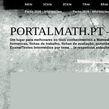
Início
1Ciclo
2Ciclo
7Ano
8Ano
Packs 2020 – Informações
Packs 2019 – Informaçõe
PORTALMATH.PT 
Um lugar para melhorares os teus conhecimentos a Matemá
formativas, fichas de trabalho, fichas de avaliação, quest
Exame/Testes Intermédios por tema… (e respetivas soluçõe