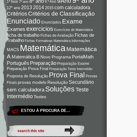
9Ano
8º ano
9.º Ano
1ª fase
7º ano
com calculadora
2013
2014
12º ano
2015
Critérios de Classificação
Critérios
Enunciado
Exame
Enunciados
exercicios
Exames
Exercícios de Matemática
Fichas de
ficha de trabalho
Fichas de Avaliação
Trabalho
Fichas Formativas Matemática
Informações
Matemática
Matemática
MACS
A
Matemática B
PortalMath
Novo Programa
Preparação
Português
Preparação Exame
Preparação Prova Final
Preparação Teste Intermédio
Prova Final
Proposta de Resolução
Provas
Secundário
Resolução
provas modelo
Finais
Soluções
Teste
sem calculadora
Intermédio
Testes
ESTOU À PROCURA DE…