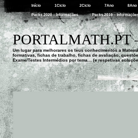
Início
1Ciclo
2Ciclo
7Ano
8Ano
Packs 2020 – Informações
Packs 2019 – Informaçõe
PORTALMATH.PT 
Um lugar para melhorares os teus conhecimentos a Matemá
formativas, fichas de trabalho, fichas de avaliação, quest
Exame/Testes Intermédios por tema… (e respetivas soluçõe