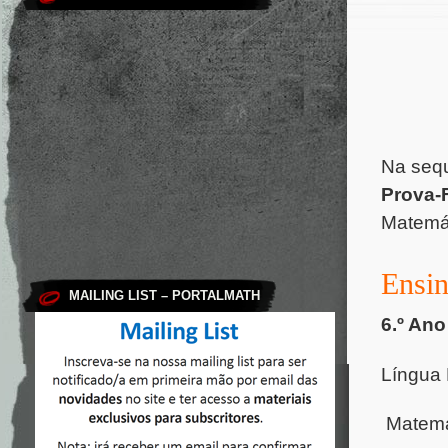
Na seq
Prova-F
Matemát
Ensin
MAILING LIST – PORTALMATH
6.º Ano
Língua 
Matemát