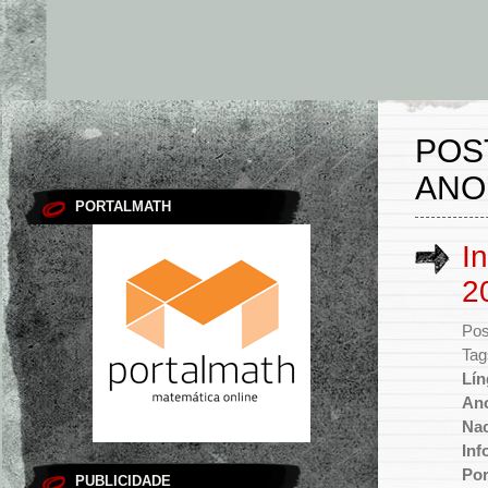
POS
ANO
PORTALMATH
I
2
Pos
Tag
Lín
An
Nac
Inf
Por
PUBLICIDADE