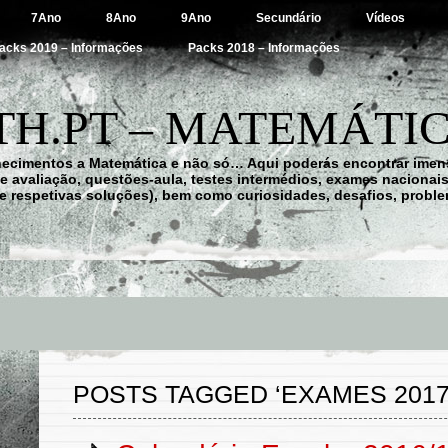
7Ano
8Ano
9Ano
Secundário
Vídeos
acks 2019 – Informações
Packs 2018 – Informações
H.PT – MATEMÁTIC
hecimentos a Matemática e não só… Aqui poderás encontrar imens
 de avaliação, questões-aula, testes intermédios, exames nacionai
e respetivas soluções), bem como curiosidades, desafios, probl
POSTS TAGGED ‘EXAMES 2017