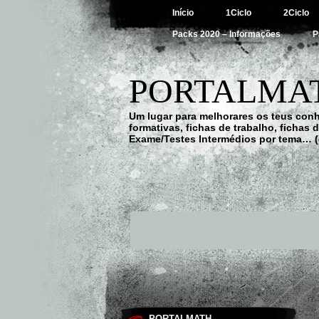
Início
1Ciclo
2Ciclo
Packs 2020 – Informações
P
PORTALMAT
Um lugar para melhorares os teus con
formativas, fichas de trabalho, fichas
Exame/Testes Intermédios por tema… (
PORTALMATH