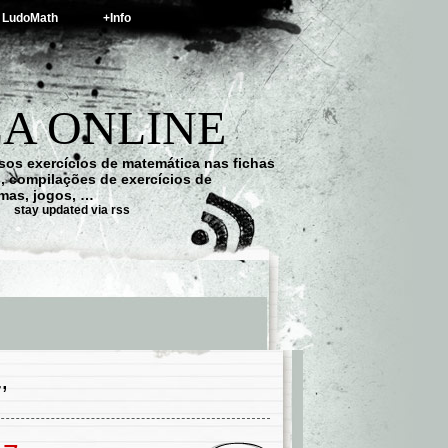
LudoMath
+Info
A ONLINE
os exercícios de matemática nas fichas
s, compilações de exercícios de
emas, jogos, …
stay updated via rss
’