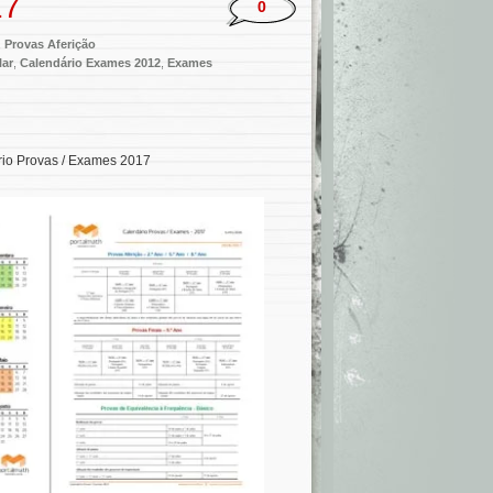
17
0
,
Provas Aferição
lar
,
Calendário Exames 2012
,
Exames
rio Provas / Exames 2017