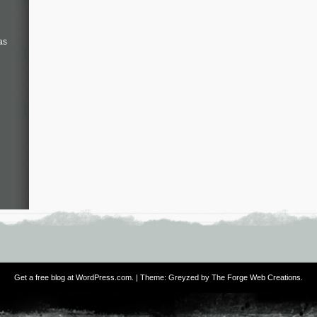
as
Get a free blog at WordPress.com
. | Theme: Greyzed by
The Forge Web Creations
.