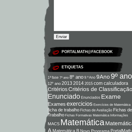
PORTALMATH@FACEBOOK
ETIQUETAS
9º ano
9Ano
8º ano
9.º Ano
1ª fase
7º ano
com calculadora
2013
2014
12º ano
2015
Critérios de Classificaçã
Critérios
Enunciado
Exame
Enunciados
exercicios
Exames
Exercícios de Matemática
Fichas de
ficha de trabalho
Fichas de Avaliação
Trabalho
Fichas Formativas Matemática
Informações
Matemática
Matemátic
MACS
A
Matemática B
PortalMath
Novo Programa