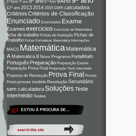
9Ano
8º ano
9.º Ano
1ª fase
7º ano
com calculadora
2013
2014
12º ano
2015
Critérios de Classificação
Critérios
Enunciado
Exame
Enunciados
exercicios
Exames
Exercícios de Matemática
Fichas de
ficha de trabalho
Fichas de Avaliação
Trabalho
Fichas Formativas Matemática
Informações
Matemática
Matemática
MACS
A
Matemática B
PortalMath
Novo Programa
Preparação
Português
Preparação Exame
Preparação Prova Final
Preparação Teste Intermédio
Prova Final
Proposta de Resolução
Provas
Secundário
Resolução
provas modelo
Finais
Soluções
Teste
sem calculadora
Intermédio
Testes
ESTOU À PROCURA DE…