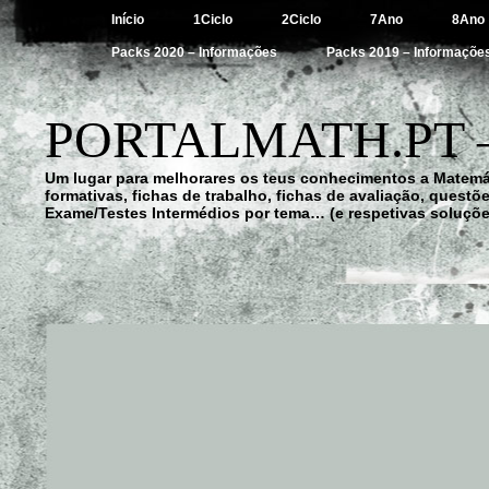
Início
1Ciclo
2Ciclo
7Ano
8Ano
Packs 2020 – Informações
Packs 2019 – Informaçõe
PORTALMATH.PT 
Um lugar para melhorares os teus conhecimentos a Matemá
formativas, fichas de trabalho, fichas de avaliação, quest
Exame/Testes Intermédios por tema… (e respetivas soluçõe