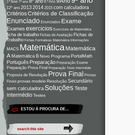
9Ano
8º ano
9.º Ano
1ª fase
7º ano
com calculadora
2013
2014
12º ano
2015
Critérios de Classificação
Critérios
Enunciado
Exame
Enunciados
exercicios
Exames
Exercícios de Matemática
Fichas de
ficha de trabalho
Fichas de Avaliação
Trabalho
Fichas Formativas Matemática
Informações
Matemática
Matemática
MACS
A
Matemática B
PortalMath
Novo Programa
Preparação
Português
Preparação Exame
Preparação Prova Final
Preparação Teste Intermédio
Prova Final
Proposta de Resolução
Provas
Secundário
Resolução
provas modelo
Finais
Soluções
Teste
sem calculadora
Intermédio
Testes
ESTOU À PROCURA DE…