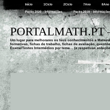
Início
1Ciclo
2Ciclo
7Ano
8Ano
Packs 2020 – Informações
Packs 2019 – Informaçõe
PORTALMATH.PT 
Um lugar para melhorares os teus conhecimentos a Matemá
formativas, fichas de trabalho, fichas de avaliação, quest
Exame/Testes Intermédios por tema… (e respetivas soluçõe