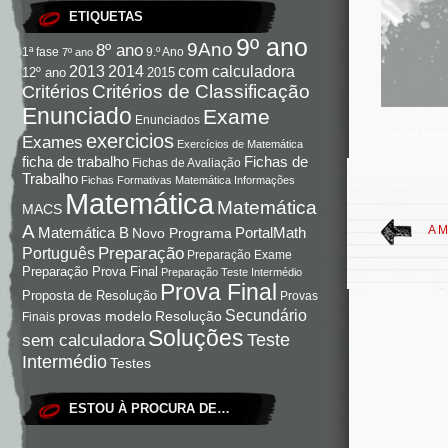
ETIQUETAS
9º ano
9Ano
8º ano
9.º Ano
1ª fase
7º ano
com calculadora
2013
2014
12º ano
2015
Critérios de Classificação
Critérios
Enunciado
Exame
Enunciados
This site use
exercicios
Exames
Exercícios de Matemática
Fichas de
ficha de trabalho
Fichas de Avaliação
Trabalho
Fichas Formativas Matemática
Informações
Matemática
Matemática
MACS
A
A M
Matemática B
PortalMath
Novo Programa
Preparação
Português
Preparação Exame
Preparação Prova Final
Preparação Teste Intermédio
Prova Final
Proposta de Resolução
Provas
Secundário
Resolução
provas modelo
Finais
Soluções
Teste
sem calculadora
Intermédio
Testes
ESTOU À PROCURA DE…