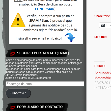
Share this:
Ema
Like this:
SEGUIR O PORTALMATH (EMAIL)
Insira o seu endereço de email para subscrever este site e ter
acesso a materiais exclusivos assim como receber notificações
Related
de novos artigos por email.
Irá receber um email para fazer a confirmação da inscrição na
mailing list (caso não o encontre verifique sff a caixa de
Secundári
SPAM/Correio Indesejado).
Matemátic
Junte-se a outros 48.381 subscritores!
22/07/201
In "11Ano"
Subscrever
FORMULÁRIO DE CONTACTO