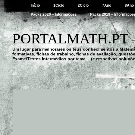
Início
1Ciclo
2Ciclo
7Ano
8Ano
Packs 2020 – Informações
Packs 2019 – Informaçõe
PORTALMATH.PT 
Um lugar para melhorares os teus conhecimentos a Matemá
formativas, fichas de trabalho, fichas de avaliação, quest
Exame/Testes Intermédios por tema… (e respetivas soluçõe